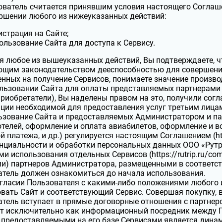
ватель считается принявшим условия настоящего Соглаше
ршении любого из нижеуказанных действий:
истрация на Сайте;
ользование Сайта для доступа к Сервису.
 любое из вышеуказанных действий, Вы подтверждаете, чт
ющим законодательством дееспособностью для совершения
нных на получение Сервисов, понимаете значение произво
льзовании Сайта для оплаты представляемых партнерами 
риобретатели), Вы наделены правом на это, получили согл
ии необходимой для предоставления услуг третьим лица
зование Сайта и предоставляемых Администратором и па
отелей, оформление и оплата авиабилетов, оформление и в
й платежа, и др.) регулируется настоящим Соглашением (htt
циальности и обработки персональных данных ООО «Рутрип» (
и использования отдельных Сервисов (https://rutrip.ru/co
и) партнеров Администратора, размещенными в соответс
тель должен ознакомиться до начала использования.
гласии Пользователя с какими-либо положениями любого 
вать Сайт и соответствующий Сервис. Совершая покупку, в 
тель вступает в прямые договорные отношения с партне
ет исключительно как информационный посредник между П
 предоставляемыми на его базе Сервисами является динам