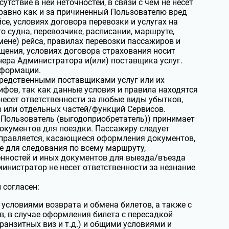
тствие в ней неточностей, в связи с чем не несет
равно как и за причиненный Пользователю вред
е, условиях договора перевозки и услугах на
о судна, перевозчике, расписании, маршруте,
мене) рейса, правилах перевозки пассажиров и
щения, условиях договора страхования носит
ера Администратора и(или) поставщика услуг.
нформации.
средственными поставщиками услуг или их
ифов, так как данные условия и правила находятся
несет ответственности за любые виды убытков,
 или отдельных частей/функций Сервисов.
т Пользователь (выгодоприобретатель)) принимает
документов для поездки. Пассажиру следует
аправляется, касающиеся оформления документов,
е для следования по всему маршруту,
енностей и иных документов для выезда/въезда
инистратор не несет ответственности за незнание
 согласен:
 условиями возврата и обмена билетов, а также с
, в случае оформления билета с пересадкой
анзитных виз и т.д.) и общими условиями и