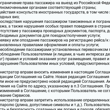
ограничение права пассажира на выезд из Российской Фед
лномоченными органами соответствующей страны;
действия консульств иностранных государств, в том числе
здных виз;
последствия нарушения пассажиром таможенных и пограни
ажа, а также нарушения особых правил поведения в стран
отсутствие у пассажира проездных документов, паспорта,
бходимых документов для поездки/получения услуги;
неявку или опоздание пассажиров на регистрацию рейса/к
ановленных правилами оформления и оплаты услуги;
несоблюдение пассажирами установленных перевозчиком п
облюдение Пользователями (и лицами, в чьих интересах д
уг) правил и условий оказания услуг размещения, правил и
нарушение Пользователем иных условий, предусмотренны
истратор вправе вносить изменения в настоящее Соглаш
дакции Соглашения на Сайте. Новая редакция Соглашения 
сли иное не предусмотрено новой редакцией Соглашения. 
ения на Сайте по адресу, указанному в п.3 Соглашения. 
изменений в Соглашение, с которыми Пользователь не сог
вание Сервисов.
истратор вправе запретить использование определенных 
 паролю (длина, допустимые символы и т.д.). Пользовател
ть и безопасность созданных им логина и пароля, обязует