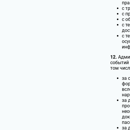
пра
с т
с п
с о
с т
дос
с т
осу
инф
12.
Админ
событий 
том числ
за 
фор
всл
нар
за 
про
нео
док
пас
за 