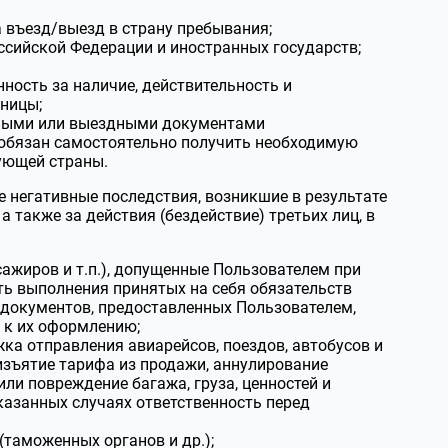
 въезд/выезд в страну пребывания;
ссийской Федерации и иностранных государств;
нность за наличие, действительность и
аницы;
здными или выездными документами
 обязан самостоятельно получить необходимую
ующей страны.
е негативные последствия, возникшие в результате
а также за действия (бездействие) третьих лиц, в
сажиров и т.п.), допущенные Пользователем при
ть выполнения принятых на себя обязательств
 документов, предоставленных Пользователем,
 к их оформлению;
жка отправления авиарейсов, поездов, автобусов и
изъятие тарифа из продажи, аннулирование
или повреждение багажа, груза, ценностей и
указанных случаях ответственность перед
(таможенных органов и др.);