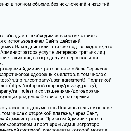
ния в полном объеме, без исключений и изъятий
о обладаете необходимой в соответствии с
 с использованием Сайта действий,
димых Вами действий, а также подтверждаете, что
Администратора услуг в интересах третьих лиц
асие таких лиц на передачу их персональной
м.
ртнерами Администратора на его базе Сервисов
озврат железнодорожных билетов, в том числе с
ps://rutrip.ru/company/user_agreement), Политикой
https://rutrip.ru/company/privacy_policy),
mpany/rail_rules) и соглашениями/договорами
твующих разделах Сервисов, с которыми
из указанных документов Пользователь не вправе
том числе с отсрочкой платежа, через Сайт,
ром Администратора. При этом Администратор
ользователем и партнером Администратора.
ической системой, компоненты которой могут в