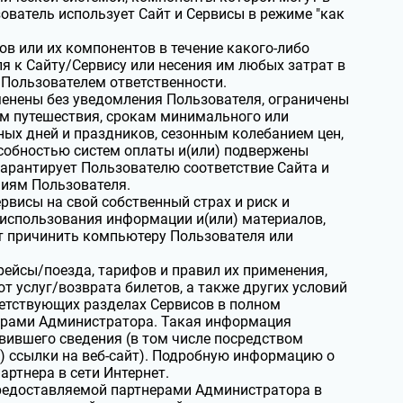
ователь использует Сайт и Сервисы в режиме "как
в или их компонентов в течение какого-либо
я к Сайту/Сервису или несения им любых затрат в
 Пользователем ответственности.
менены без уведомления Пользователя, ограничены
ам путешествия, срокам минимального или
ых дней и праздников, сезонным колебанием цен,
собностью систем оплаты и(или) подвержены
арантирует Пользователю соответствие Сайта и
ниям Пользователя.
рвисы на свой собственный страх и риск и
 использования информации и(или) материалов,
ет причинить компьютеру Пользователя или
ейсы/поезда, тарифов и правил их применения,
от услуг/возврата билетов, а также других условий
ветствующих разделах Сервисов в полном
нерами Администратора. Такая информация
вившего сведения (в том числе посредством
и) ссылки на веб-сайт). Подробную информацию о
ртнера в сети Интернет.
предоставляемой партнерами Администратора в