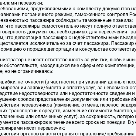
вилами перевозки;
ребованиями, предъявляемыми к комплекту документов на
равилами пограничного режима, таможенного контроля Ро
бязанностью пассажира соблюдать таможенные правила;
ем, что пассажиры самостоятельно несут полную ответстве
товерность документов, необходимых для пересечения гр
ем, что депортация пассажира с недействительными въе
ществляется исключительно за счет пассажира. Пассажир
ормацию о порядке депортации в консульстве соответств
истратор не несет ответственность за убытки, любые ины
и обстоятельств, находящихся вне сферы его компетенции, 
е, но не ограничиваясь:
ошибки, неточности (в частности, при указании данных пас
мировании заявки/билета и оплате услуг, за невозможнос
едствие недостоверности или недостаточности сведений и
ушения сроков представления документов или требований
действия перевозчиков (изменение, отмена, перенос, задер
чих транспортных средств, изменение стоимости билетов, 
плаченных или оплаченных услуг), за сохранность, потерю 
ументов пассажиров в течение всего срока их поездки. В 
сажирами несет перевозчик;
действия органов власти страны отправления/пребывания 