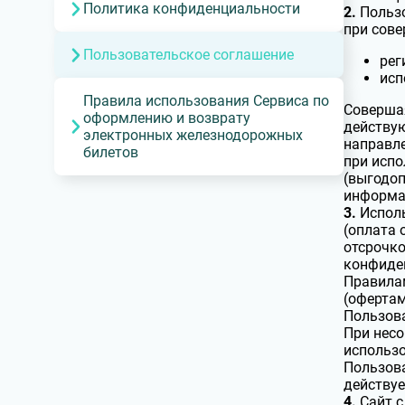
Политика конфиденциальности
2.
Пользо
при сове
Пользовательское соглашение
рег
исп
Правила использования Сервиса по
Совершая
оформлению и возврату
действу
электронных железнодорожных
направле
билетов
при испо
(выгодоп
информац
3.
Исполь
(оплата 
отсрочко
конфиден
Правилам
(офертам
Пользова
При несо
использо
Пользова
действу
4.
Сайт с