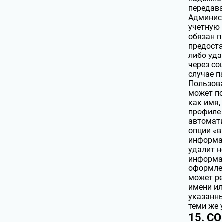
передава
Админист
учетную 
обязан п
предоста
либо уда
через со
случае п
Пользова
может п
как имя,
профиле 
автомат
опции «в
информац
удалит н
информац
оформлен
может ре
имени ил
указанны
теми же 
15. С