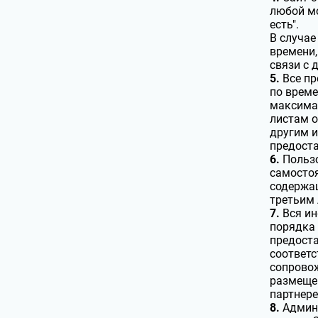
любой мо
есть".
В случае
времени,
связи с 
5.
Все пр
по време
максимал
листам о
другим и
предоста
6.
Пользо
самостоя
содержащ
третьим 
7.
Вся ин
порядка 
предоста
соответс
сопровож
размещен
партнере
8.
Админи