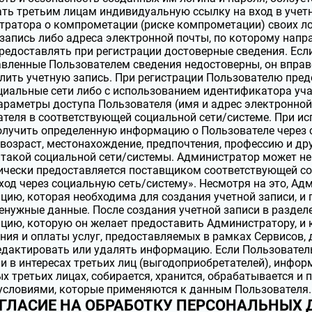
ть третьим лицам индивидуальную ссылку на вход в учет
ратора о компрометации (риске компрометации) своих ло
запись либо адреса электронной почты, по которому нап
редоставлять при регистрации достоверные сведения. Если
вленные Пользователем сведения недостоверны, он вправ
лить учетную запись. При регистрации Пользователю пре
циальные сети либо с использованием идентификатора уч
араметры доступа Пользователя (имя и адрес электронной
теля в соответствующей социальной сети/системе. При и
олучить определенную информацию о Пользователе через 
 возраст, местонахождение, предпочтения, профессию и д
такой социальной сети/системы. Администратор может не
ически предоставляется поставщиком соответствующей со
ход через социальную сеть/систему». Несмотря на это, А
ию, которая необходима для создания учетной записи, и 
енужные данные. После создания учетной записи в разде
ию, которую он желает предоставить Администратору, и 
ия и оплаты услуг, предоставляемых в рамках Сервисов, 
дактировать или удалять информацию. Если Пользователь
и в интересах третьих лиц (выгодоприобретателей), инфо
х третьих лицах, собирается, хранится, обрабатывается и
условиями, которые применяются к данным Пользователя.
ОГЛАСИЕ НА ОБРАБОТКУ ПЕРСОНАЛЬНЫХ