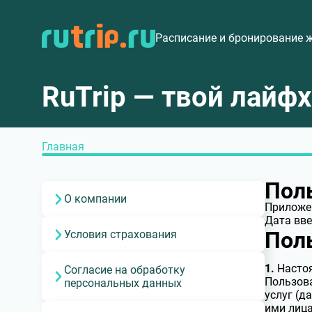
Расписание и бронирование 
RuTrip — твой лайф
Главная
Пол
О компании
Приложен
Дата вве
Пол
Условия страхования
1.
Настоя
Согласие на обработку
Пользова
персональных данных
услуг (д
ими лица