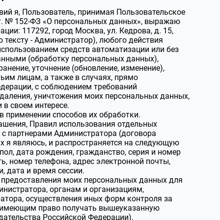
вий я, Пользователь, принимая Пользовательское
 г. № 152-ФЗ «О персональных данных», выражаю
ции: 117292, город Москва, ул. Кедрова, д. 15,
 тексту - Администратор), любого действия
 использованием средств автоматизации или без
анными (обработку персональных данных),
ранение, уточнение (обновление, изменение),
тьим лицам, а также в случаях, прямо
дерации, с соблюдением требований
даления, уничтожения моих персональных данных,
 в своем интересе.
в применении способов их обработки.
лашения, Правил использования отдельных
) с партнерами Администратора (договора
ых я являюсь, и распространяется на следующую
пол, дата рождения, гражданство, серия и номер
, номер телефона, адрес электронной почты,
, дата и время сессии.
 предоставления моих персональных данных для
нистратора, органам и организациям,
атора, осуществления иных форм контроля за
, имеющим право получать вышеуказанную
дательства Российской Федерации),