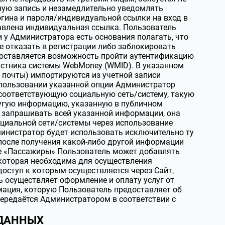
ную запись и незамедлительно уведомлять
гина и пароля/индивидуальной ссылки на вход в
равлена индивидуальная ссылка. Пользователь
 у Администратора есть основания полагать, что
е отказать в регистрации либо заблокировать
доставляется возможность пройти аутентификацию
астника системы WebMоnеy (WMID). В указанном
 почты) импортируются из учетной записи
спользовании указанной опции Администратор
соответствующую социальную сеть/систему, такую
ругую информацию, указанную в публичном
 запрашивать всей указанной информации, она
циальной сети/системы через использование
дминистратор будет использовать исключительно ту
после получения какой-либо другой информации
ле «Пассажиры» Пользователь может добавлять
которая необходима для осуществления
доступ к которым осуществляется через Сайт,
 осуществляет оформление и оплату услуг от
рмация, которую Пользователь предоставляет об
 передаётся Администратором в соответствии с
 ДАННЫХ