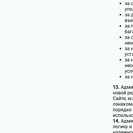
за 
упо
за 
въе
за 
баг
за 
нео
за 
уст
за 
нес
усл
за 
13.
Админ
новой ре
Сайте, е
ознакомл
порядке 
использо
14.
Админ
логину и
надежнос