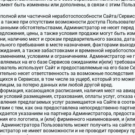
мент быть изменены или дополнены, в связи с этим Польз
 полной или частичной неработоспособности Сайта/Сервисо
 а также при отсутствии возможности доступа Пользовател
данными обстоятельствами, Администратор не несет перед
едложения, цены, а также условия продажи могут быть из
ни, наличию мест и срокам предварительного заказа, дат
ьного пребывания в месте назначения, факторами выходн
жидания, а также забастовками и временной неработоспо
зменениям, условиям и ограничениям. Администратор не г
вляемых на его базе Сервисов ожиданиям и(или) требова
ватель использует Сайт и предоставляемые на его базе Се
тельно несет ответственность за возможные последствия
ихся в Сервисах, в том числе за ущерб, который это мож
лицам, за потерю данных или любой другой вред.
формация, касающаяся расписания, наличия мест на авиар
и условий размещения, страхования, оплаты услуг, отказа 
вления предлагаемых услуг размещается на Сайте в соот
твии с тем, как она предоставлена непосредственно парт
дается указанием на партнера Администратора, предоста
ия его логотипа, и (или) фирменного наименования, и (ил
 Администратора Пользователь может получить на сайте па
стратор не имеет возможности и не проводит проверку 