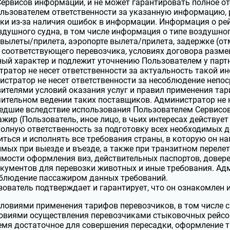
ервисов информации, и не может гарантировать полное отсу
льзователем ответственности за указанную информацию, 
ки из-за наличия ошибок в информации. Информация о рейс
здушного судна, в том числе информация о типе воздушног
вылеты/прилета, аэропорте вылета/прилета, задержке (от
 соответствующего перевозчика, условиях договора разме
ый характер и подлежит уточнению Пользователем у партн
ратор не несет ответственности за актуальность такой и
стратор не несет ответственности за несоблюдение непо
ителями условий оказания услуг и правил применения тар
ительном ведении таких поставщиков. Администратор не 
дшие вследствие использования Пользователем Сервисов
жир (Пользователь, иное лицо, в чьих интересах действуе
полную ответственность за подготовку всех необходимых 
ться и исполнять все требования страны, в которую он н
мых при выезде и въезде, а также при транзитном перелет
мости оформления виз, действительных паспортов, довер
окументов для перевозки животных и иные требования. Адм
облюдение пассажиром данных требований.
ователь подтверждает и гарантирует, что он ознакомлен и
словиями применения тарифов перевозчиков, в том числе с
овиями осуществления перевозчиками стыковочных рейсов
емя достаточное для совершения пересадки, оформление тр