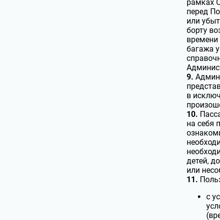
рамках С
перед По
или убыт
борту во
времени 
багажа у
справочн
Админист
9.
Админи
представ
в исключ
произоше
10.
Пасса
на себя 
ознакоми
необходи
необходи
детей, д
или нес
11.
Польз
с у
усл
(вр