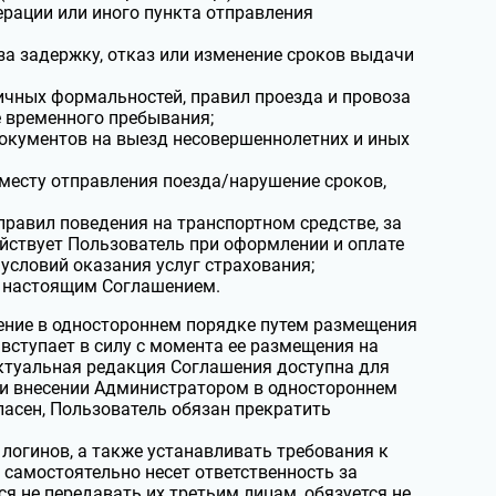
ерации или иного пункта отправления
 за задержку, отказ или изменение сроков выдачи
чных формальностей, правил проезда и провоза
е временного пребывания;
 документов на выезд несовершеннолетних и иных
 месту отправления поезда/нарушение сроков,
равил поведения на транспортном средстве, за
ействует Пользователь при оформлении и оплате
 условий оказания услуг страхования;
х настоящим Соглашением.
ение в одностороннем порядке путем размещения
вступает в силу с момента ее размещения на
Актуальная редакция Соглашения доступна для
При внесении Администратором в одностороннем
ласен, Пользователь обязан прекратить
логинов, а также устанавливать требования к
ь самостоятельно несет ответственность за
ся не передавать их третьим лицам, обязуется не