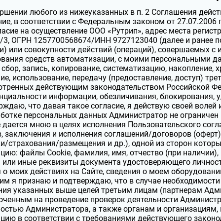
ршении любого из нижеуказанных в п. 2 Соглашения дейст
ие, в соответствии с Федеральным законом от 27.07.2006
ласие на осуществление ООО «Рутрип», адрес места регистра
/3, ОГРН 1257700568674/ИНН 9727123040 (далее и ранее по
и) или совокупности действий (операций), совершаемых с
вания средств автоматизации, с моими персональными д
сбор, запись, копирование, систематизацию, накопление, х
ие, использование, передачу (предоставление, доступ) тре
отренных действующим законодательством Российской Фе
циальности информации, обезличивания, блокирования, у
рждаю, что давая такое согласие, я действую своей волей и
ботке персональных данных Администратор не ограничен 
 дается мною в целях исполнения Пользовательского сог
, заключения и исполнения соглашений/договоров (оферт
и/страхования/размещения и др.), одной из сторон котор
ию: файлы Cookie, фамилия, имя, отчество (при наличии), 
 или иные реквизиты документа удостоверяющего личность
 о моих действиях на Сайте, сведения о моем оборудовании
м я признаю и подтверждаю, что в случае необходимости
ия указанных выше целей третьим лицам (партнерам Адми
ченным на проведение проверок деятельности Администр
ностью Администратора, а также органам и организациям
ию в соответствии с требованиями действующего законо