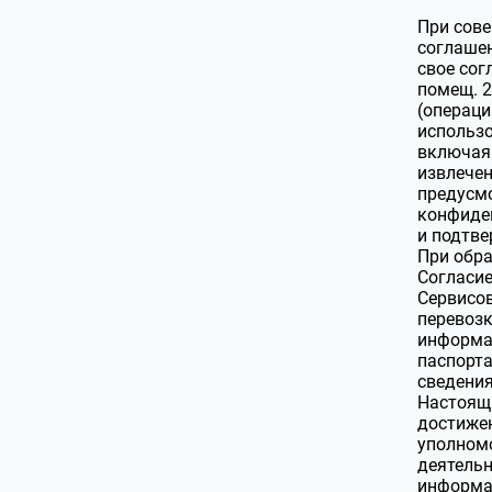
При сове
соглашен
свое сог
помещ. 2
(операци
использо
включая 
извлечен
предусм
конфиден
и подтве
При обра
Согласие
Сервисов
перевозк
информац
паспорта
сведения
Настоящи
достижен
уполномо
деятель
информац