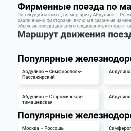
Фирменные поезда по м
На текущий момент, по маршруту Абдулино – Росс
различными факторами, включая сезонные измен
обычные поезда дальнего следования, которые т
Маршрут движения поез
Популярные железнодор
Абдулино – Симферополь-
Абдулино
Пассажирский
Абдулино – Староминская-
Абдулино
тимашевская
Популярные железнодор
Москва – Россошь
Симфероп