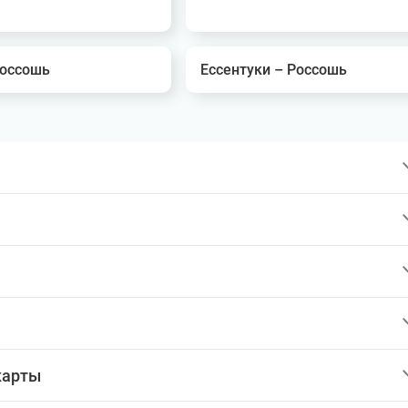
Россошь
Ессентуки – Россошь
карты