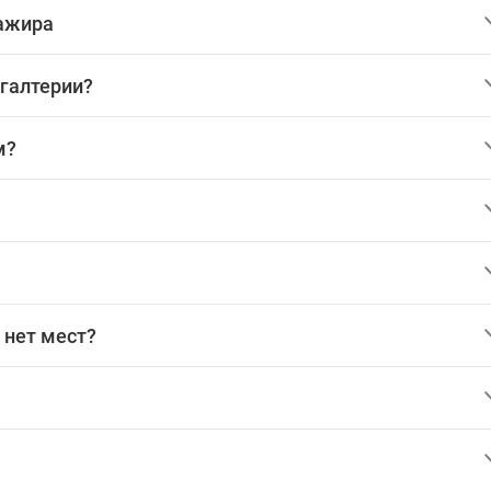
сажира
хгалтерии?
м?
 нет мест?