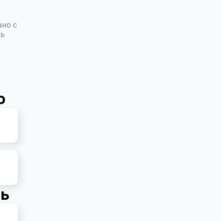
ано с
ть
о
шь