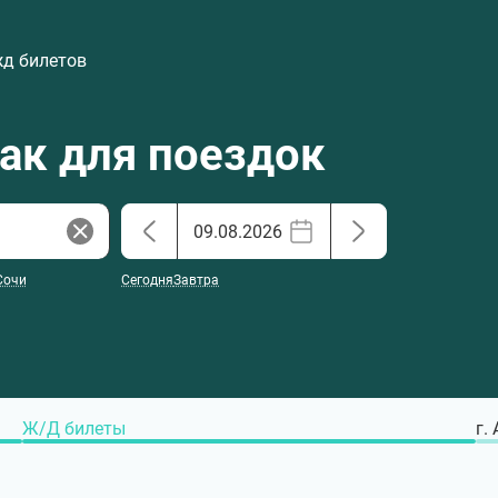
жд билетов
хак для поездок
Сочи
Сегодня
Завтра
Ж/Д билеты
г.