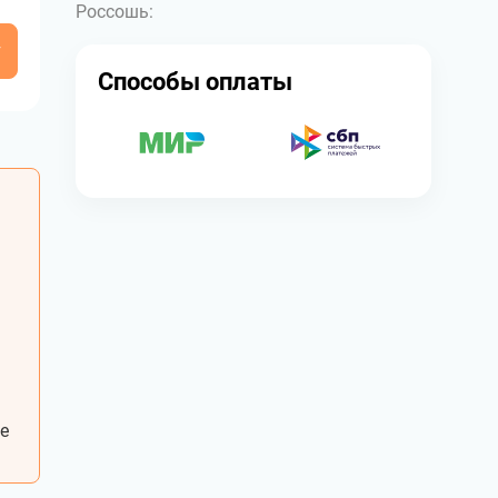
Россошь:
у
Способы оплаты
е