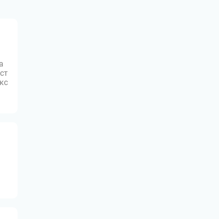
а
ст
юкс