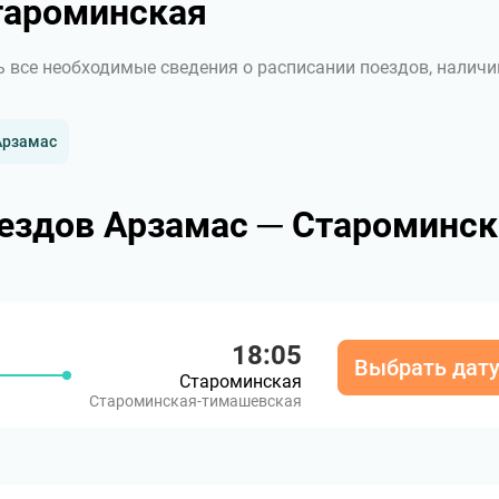
тароминская
ь все необходимые сведения о расписании поездов, наличи
Арзамас
ездов Арзамас ─ Староминск
18:05
Выбрать дат
Староминская
Староминская-тимашевская