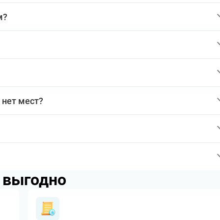
м?
 нет мест?
p выгодно