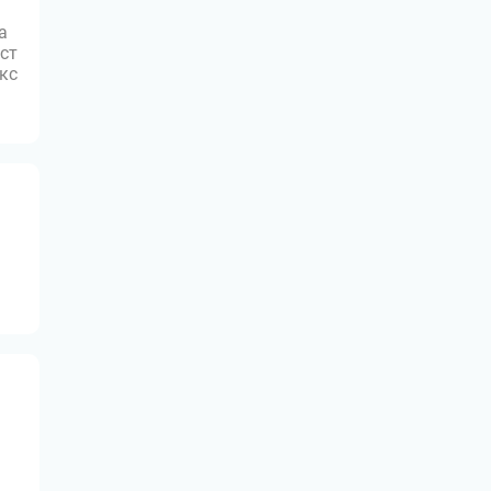
а
ст
юкс