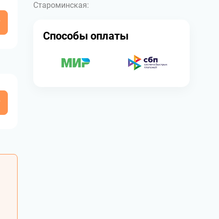
Староминская:
у
Способы оплаты
у