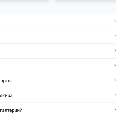
карты
сажира
хгалтерии?