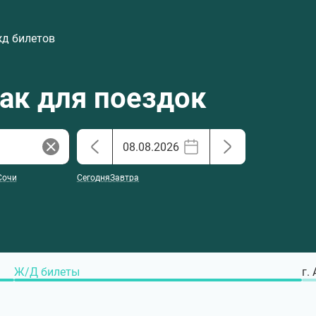
жд билетов
хак для поездок
Сочи
Сегодня
Завтра
Ж/Д билеты
г.