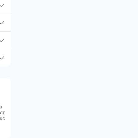
а
ст
юкс