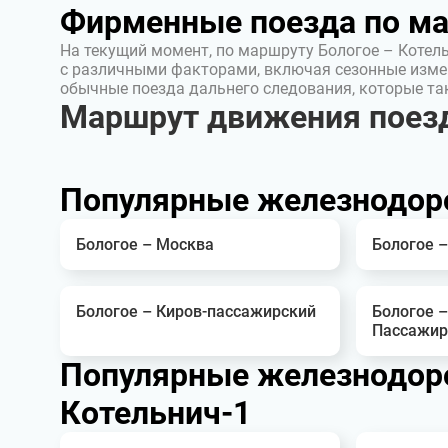
Фирменные поезда по м
На текущий момент, по маршруту Бологое – Котел
с различными факторами, включая сезонные изме
обычные поезда дальнего следования, которые т
Маршрут движения поезд
Популярные железнодор
Бологое – Москва
Бологое –
Бологое – Киров-пассажирский
Бологое 
Пассажир
Популярные железнодор
Котельнич-1