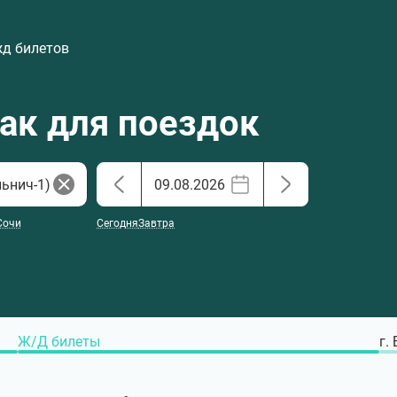
жд билетов
хак для поездок
Сочи
Сегодня
Завтра
Ж/Д билеты
г.