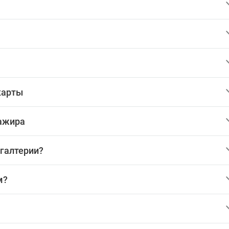
карты
сажира
хгалтерии?
м?