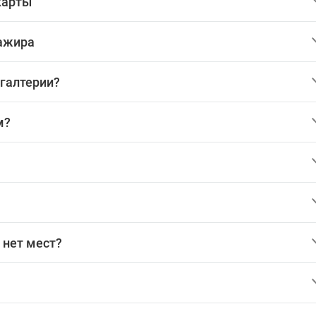
карты
сажира
хгалтерии?
м?
 нет мест?