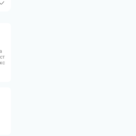
а
ст
юкс