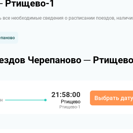
─ Ртищево-1
ь все необходимые сведения о расписании поездов, наличи
епаново
ездов Черепаново ─ Ртищево
21:58:00
Выбрать дат
ин
Ртищево
Ртищево-1