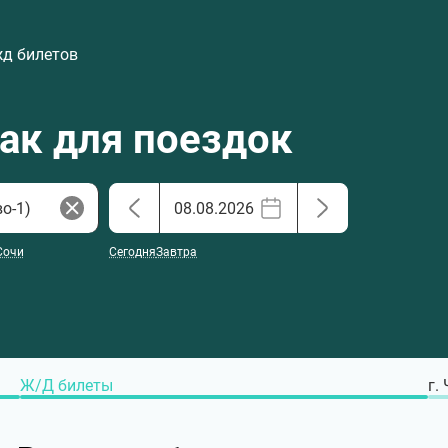
жд билетов
хак для поездок
Сочи
Сегодня
Завтра
Ж/Д билеты
г.