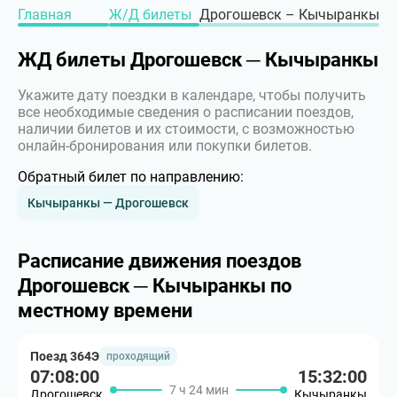
Главная
Ж/Д билеты
Дрогошевск – Кычыранкы
ЖД билеты Дрогошевск ─ Кычыранкы
Укажите дату поездки в календаре, чтобы получить
все необходимые сведения о расписании поездов,
наличии билетов и их стоимости, с возможностью
онлайн-бронирования или покупки билетов.
Обратный билет по направлению:
Кычыранкы — Дрогошевск
Расписание движения поездов
Дрогошевск ─ Кычыранкы по
местному времени
Поезд 364Э
проходящий
07:08:00
15:32:00
7 ч 24 мин
Дрогошевск
Кычыранкы