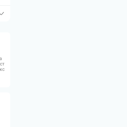
а
ст
юкс