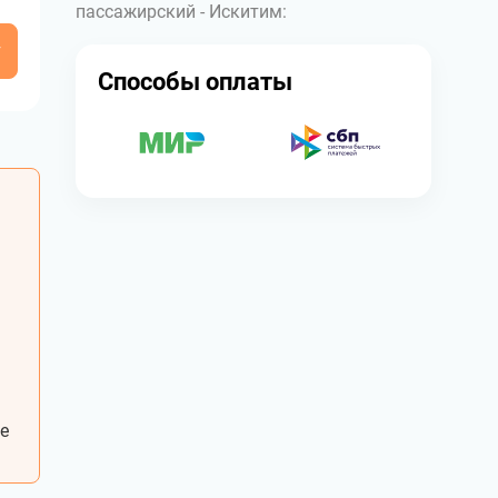
пассажирский - Искитим:
у
Способы оплаты
е