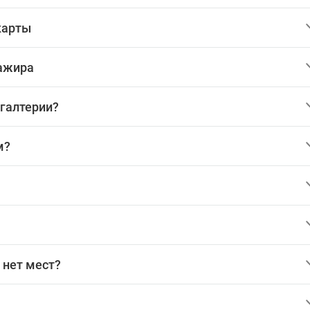
карты
сажира
хгалтерии?
м?
 нет мест?