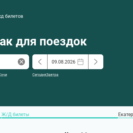
жд билетов
хак для поездок
Сочи
Сегодня
Завтра
Ж/Д билеты
Екатер