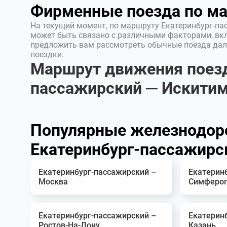
Фирменные поезда по м
На текущий момент, по маршруту Екатеринбург-па
может быть связано с различными факторами, вк
предложить вам рассмотреть обычные поезда дал
поездки.
Маршрут движения поезд
пассажирский ─ Искити
Популярные железнодор
Екатеринбург-пассажирс
Екатеринбург-пассажирский –
Екатерин
Москва
Симфероп
Екатеринбург-пассажирский –
Екатерин
Ростов-На-Дону
Казань