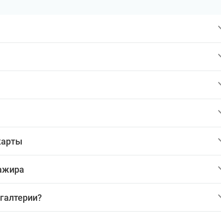
карты
сажира
хгалтерии?