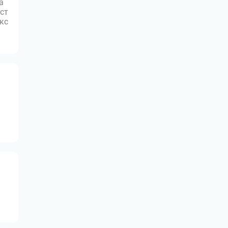
а
ст
юкс