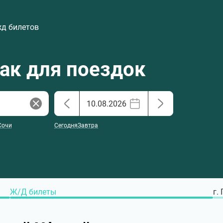
жд билетов
хак для поездок
Сочи
Сегодня
Завтра
Ж/Д билеты
г.