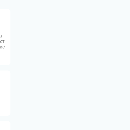
а
ст
юкс