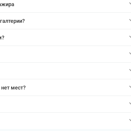
сажира
хгалтерии?
м?
 нет мест?