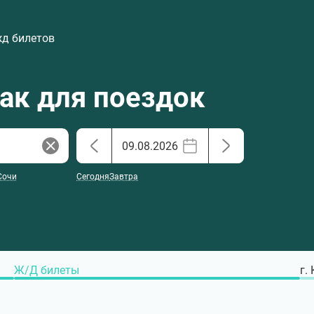
жд билетов
хак для поездок
Сочи
Сегодня
Завтра
Ж/Д билеты
г.