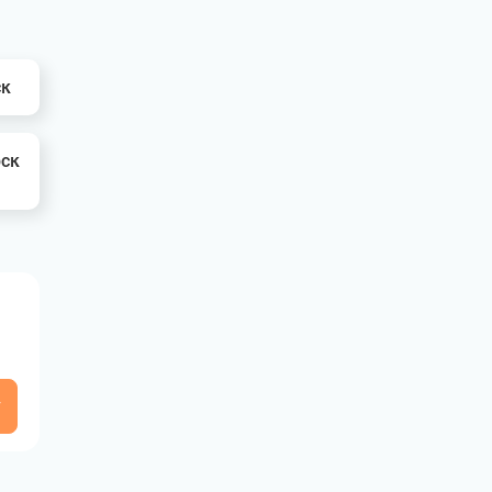
ск
рск
у