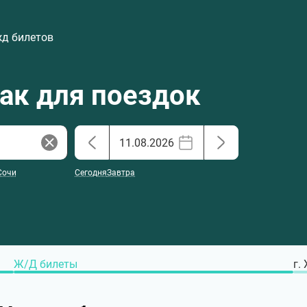
жд билетов
хак для поездок
Сочи
Сегодня
Завтра
Ж/Д билеты
г.