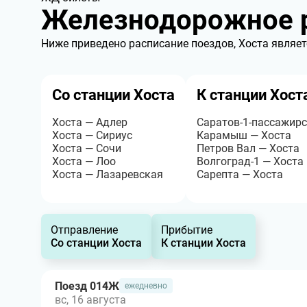
Железнодорожное р
Ниже приведено расписание поездов, Хоста являет
Со станции Хоста
К станции Хост
Хоста — Адлер
Саратов-1-пассажирс
Хоста — Сириус
Карамыш — Хоста
Хоста — Сочи
Петров Вал — Хоста
Хоста — Лоо
Волгоград-1 — Хоста
Хоста — Лазаревская
Сарепта — Хоста
Отправление
Прибытие
Со станции Хоста
К станции Хоста
Поезд 014Ж
ежедневно
вс, 16 августа