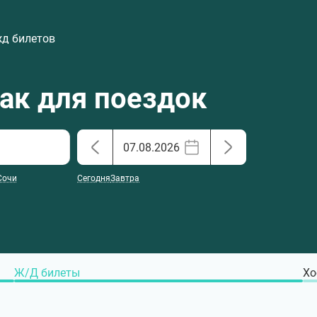
жд билетов
хак для поездок
Сочи
Сегодня
Завтра
Ж/Д билеты
Хо