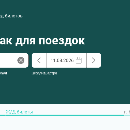
жд билетов
хак для поездок
Сочи
Сегодня
Завтра
Ж/Д билеты
г.