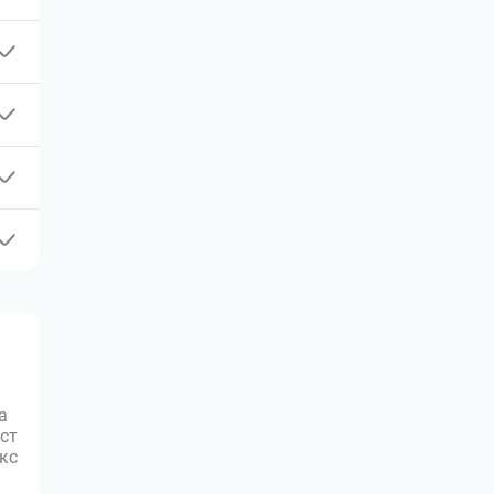
а
ст
юкс