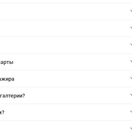
карты
сажира
хгалтерии?
м?