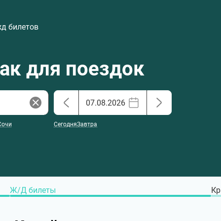
жд билетов
хак для поездок
Сочи
Сегодня
Завтра
Ж/Д билеты
Кр