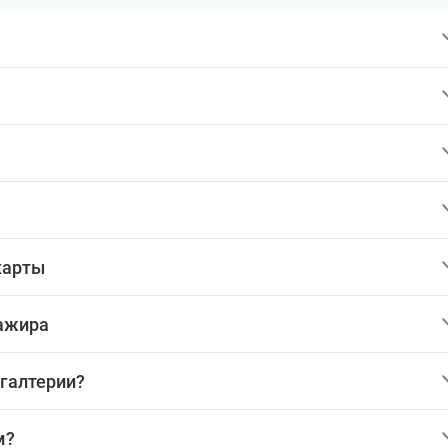
карты
сажира
хгалтерии?
м?