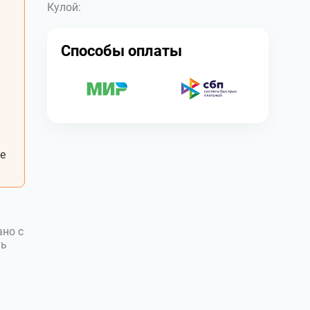
Кулой:
Способы оплаты
е
ано с
ть