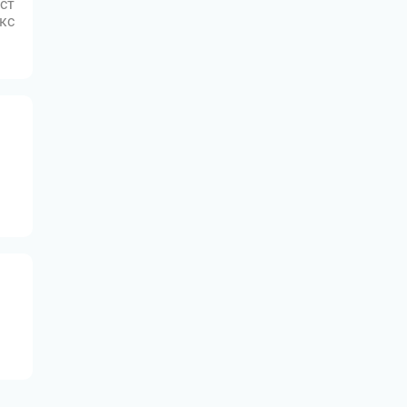
ст
юкс