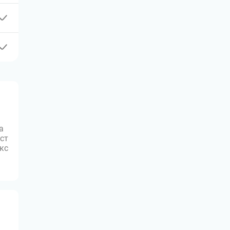
а
ст
юкс