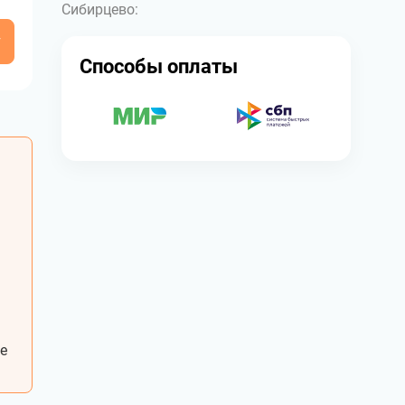
Сибирцево:
у
Способы оплаты
е