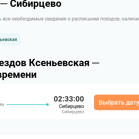
 ─ Сибирцево
ь все необходимые сведения о расписании поездов, наличи
ньевская
ездов Ксеньевская ─
времени
02:33:00
Выбрать дат
ин
Сибирцево
Сибирцево