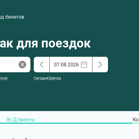
жд билетов
хак для поездок
Сочи
Сегодня
Завтра
Ж/Д билеты
Кс