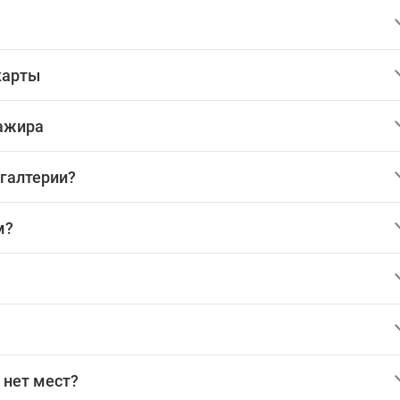
карты
сажира
хгалтерии?
м?
 нет мест?