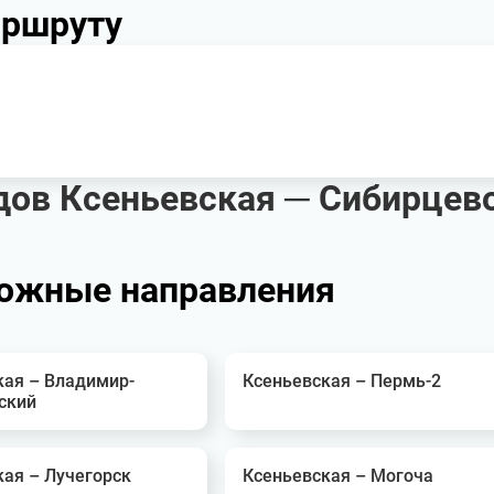
аршруту
ов Ксеньевская ─ Сибирцев
ожные направления
кая – Владимир-
Ксеньевская – Пермь-2
ский
кая – Лучегорск
Ксеньевская – Могоча