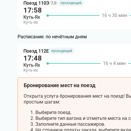
Поезд 110Э
7,0
проходящий
17:58
16 ч 30 мин
Куть-Ях
Куть-ях
Расписание:
по нечётным дням
Поезд 112Е
проходящий
17:48
16 ч 4 мин
Куть-Ях
Куть-ях
Бронирование мест на поезд
Открыта услуга бронирования мест на поезд! Вы
простым шагам:
Выберите поезд.
Выберите тип вагона и отметьте места на с
Заполните данные пассажиров.
На странице оплаты заказа, выберите вкл