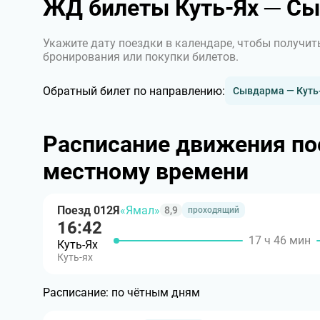
ЖД билеты Куть-Ях ─ С
Укажите дату поездки в календаре, чтобы получит
бронирования или покупки билетов.
Обратный билет по направлению:
Сывдарма — Куть
Расписание движения по
местному времени
Поезд 012Я
«Ямал»
8,9
проходящий
16:42
17 ч 46 мин
Куть-Ях
Куть-ях
Расписание:
по чётным дням