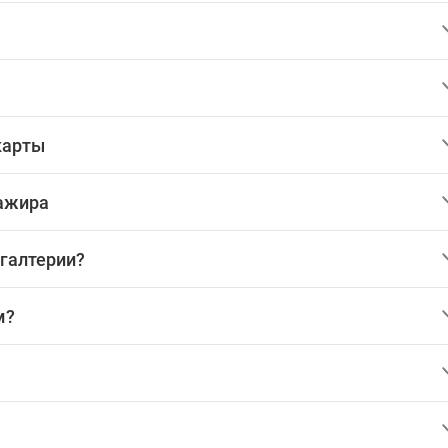
карты
сажира
хгалтерии?
м?