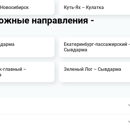
 Новосибирск
Куть-Ях – Кулатка
ожные направления -
вдарма
Екатеринбург-пассажирский 
Сывдарма
к-главный –
Зеленый Лог – Сывдарма
а