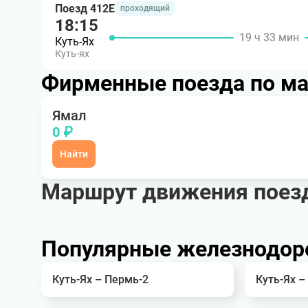
Поезд 412Е
проходящий
18:15
19 ч 33 мин
Куть-Ях
Куть-ях
Фирменные поезда по м
Ямал
0 ₽
Найти
Маршрут движения поез
Популярные железнодор
Куть-Ях – Пермь-2
Куть-Ях –