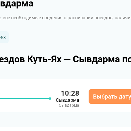
ывдарма
ь все необходимые сведения о расписании поездов, наличи
-Ях
ездов Куть-Ях ─ Сывдарма п
10:28
Выбрать дат
Сывдарма
Сывдарма