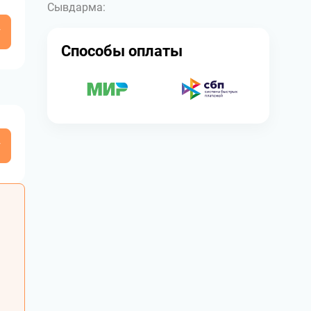
Сывдарма:
у
Способы оплаты
у