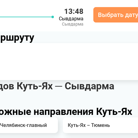
13:48
Выбрать дат
Сывдарма
Сывдарма
аршруту
дов Куть-Ях ─ Сывдарма
ожные направления Куть-Ях
 Челябинск-главный
Куть-Ях – Тюмень