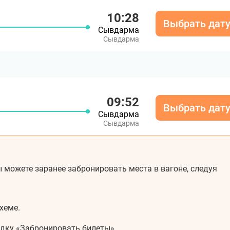
10:28
Выбрать дат
Сывдарма
Сывдарма
09:52
Выбрать дат
Сывдарма
Сывдарма
 можете заранее забронировать места в вагоне, следуя
хеме.
адку «Забронировать билеты».