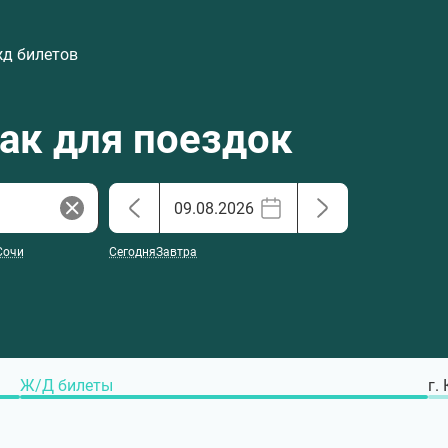
жд билетов
хак для поездок
Сочи
Сегодня
Завтра
Ж/Д билеты
г.