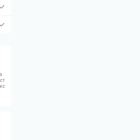
а
ст
юкс