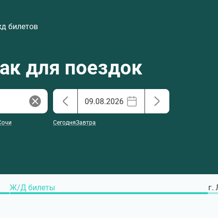
жд билетов
хак для поездок
Сочи
Сегодня
Завтра
Ж/Д билеты
г.