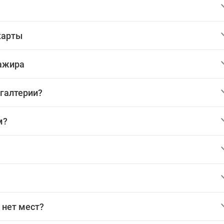
карты
сажира
хгалтерии?
м?
 нет мест?