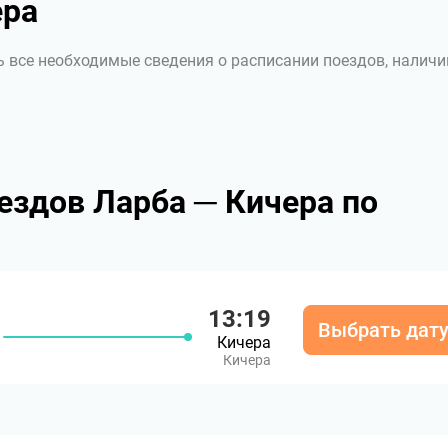
ера
ь все необходимые сведения о расписании поездов, наличи
ездов Ларба ─ Кичера по
13:19
Выбрать дат
Кичера
Кичера