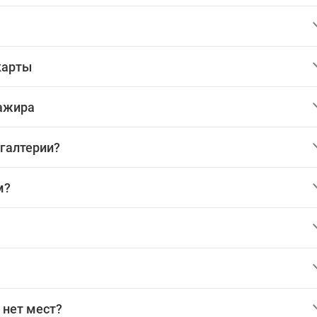
карты
сажира
хгалтерии?
м?
 нет мест?