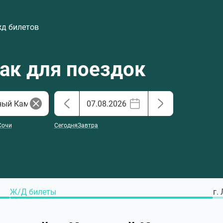
жд билетов
хак для поездок
Сочи
Сегодня
Завтра
Ж/Д билеты
г.