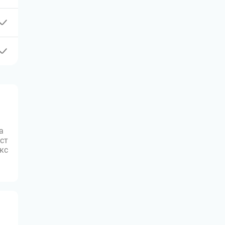
а
ст
юкс