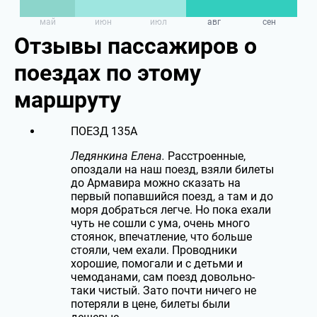
май
июн
июл
авг
сен
Отзывы пассажиров
о
поездах по этому
маршруту
ПОЕЗД
135А
Ледянкина Елена.
Расстроенные,
опоздали на наш поезд, взяли билеты
до Армавира можно сказать на
первый попавшийся поезд, а там и до
моря добраться легче. Но пока ехали
чуть не сошли с ума, очень много
стоянок, впечатление, что больше
стояли, чем ехали. Проводники
хорошие, помогали и с детьми и
чемоданами, сам поезд довольно-
таки чистый. Зато почти ничего не
потеряли в цене, билеты были