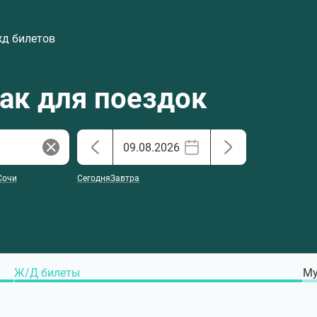
жд билетов
хак для поездок
Сочи
Сегодня
Завтра
Ж/Д билеты
Му