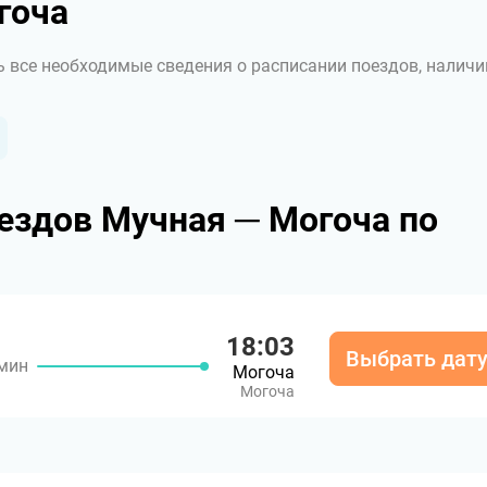
гоча
ь все необходимые сведения о расписании поездов, наличи
ездов Мучная ─ Могоча по
18:03
Выбрать дат
 мин
Могоча
Могоча