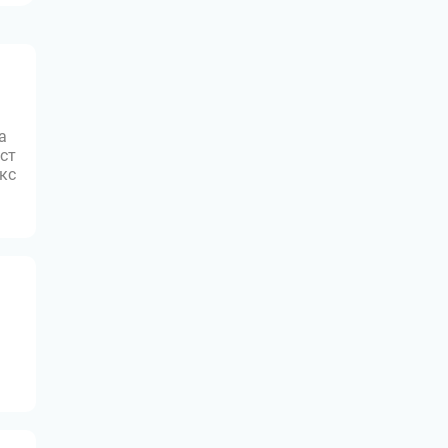
а
ст
юкс