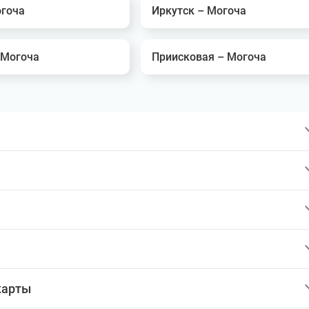
огоча
Иркутск – Могоча
 Могоча
Приисковая – Могоча
карты