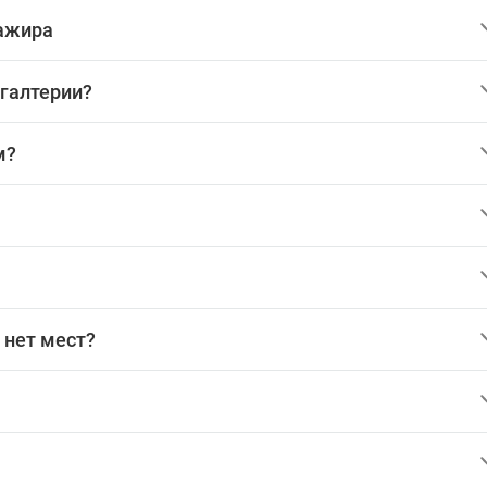
сажира
хгалтерии?
м?
 нет мест?