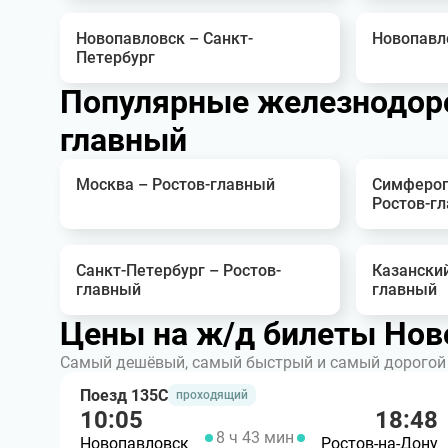
Новопавловск – Санкт-
Новопавл
Петербург
Популярные железнодоро
главный
Москва – Ростов-главный
Симфероп
Ростов-г
Санкт-Петербург – Ростов-
Казанский
главный
главный
Цены на ж/д билеты Нов
Самый дешёвый, самый быстрый и самый дорогой 
Поезд 135С
проходящий
10:05
18:48
8 ч 43 мин
Новопавловск
Ростов-на-Дону