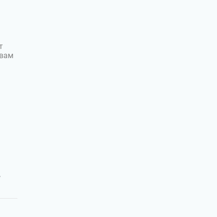
т
 вам
,