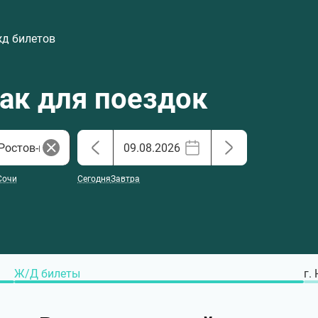
жд билетов
хак для поездок
Сочи
Сегодня
Завтра
Ж/Д билеты
г.