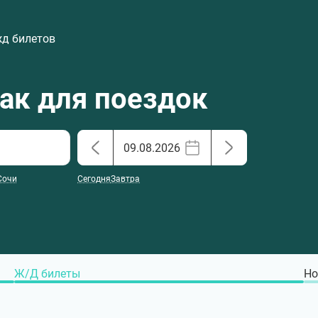
жд билетов
хак для поездок
Сочи
Сегодня
Завтра
Ж/Д билеты
Но