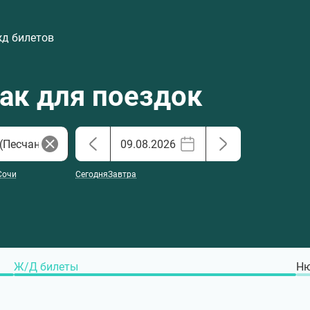
жд билетов
хак для поездок
Сочи
Сегодня
Завтра
Ж/Д билеты
Ню