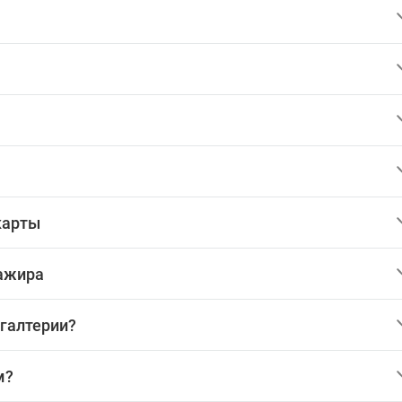
карты
сажира
хгалтерии?
м?