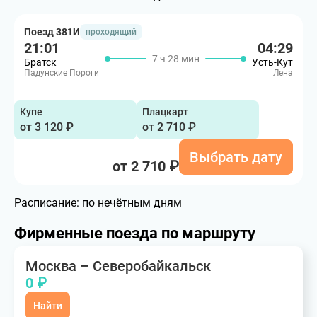
Поезд 381И
проходящий
21:01
04:29
7 ч 28 мин
Братск
Усть-Кут
Падунские Пороги
Лена
Купе
Плацкарт
от 3 120 ₽
от 2 710 ₽
Выбрать дату
от 2 710 ₽
Расписание:
по нечётным дням
Фирменные поезда по маршруту
Москва – Северобайкальск
0 ₽
Найти