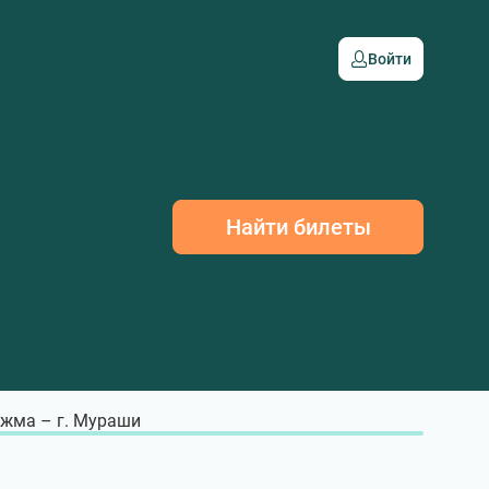
Войти
Найти билеты
жма – г. Мураши