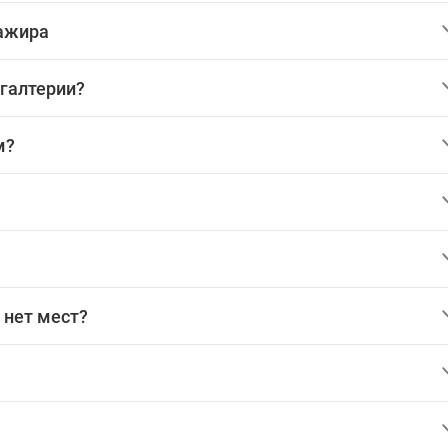
сажира
хгалтерии?
м?
 нет мест?