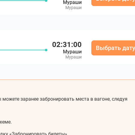
Мураши
Мураши
02:31:00
Выбрать дат
Мураши
Мураши
 можете заранее забронировать места в вагоне, следуя
хеме.
адку «Забронировать билеты».