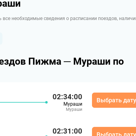
раши
ь все необходимые сведения о расписании поездов, наличи
оездов Пижма ─ Мураши по
02:34:00
Выбрать дат
Мураши
Мураши
02:31:00
Выбрать дат