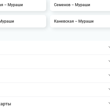
ая – Мураши
Семенов – Мураши
 Мураши
Каневская – Мураши
карты