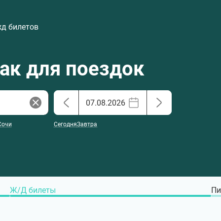
жд билетов
хак для поездок
Сочи
Сегодня
Завтра
Ж/Д билеты
Пи