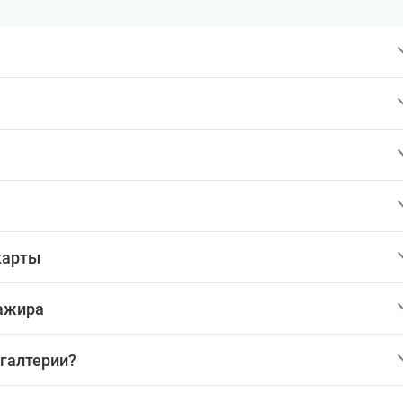
карты
сажира
хгалтерии?