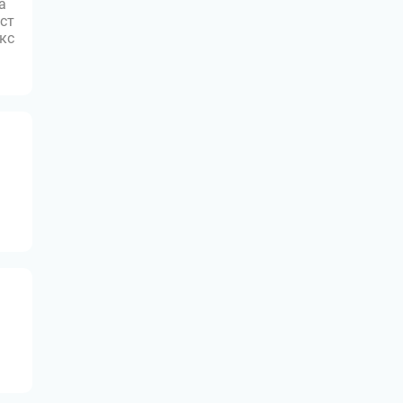
а
ст
юкс