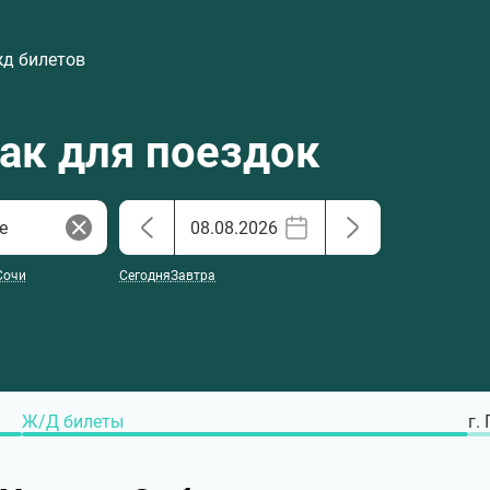
жд билетов
хак для поездок
Сочи
Сегодня
Завтра
Ж/Д билеты
г.