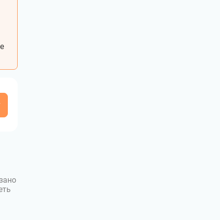
е
у
зано
еть