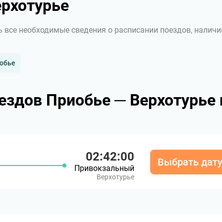
рхотурье
ь все необходимые сведения о расписании поездов, наличи
иобье
ездов Приобье ─ Верхотурье 
02:42:00
Выбрать дат
Привокзальный
Верхотурье