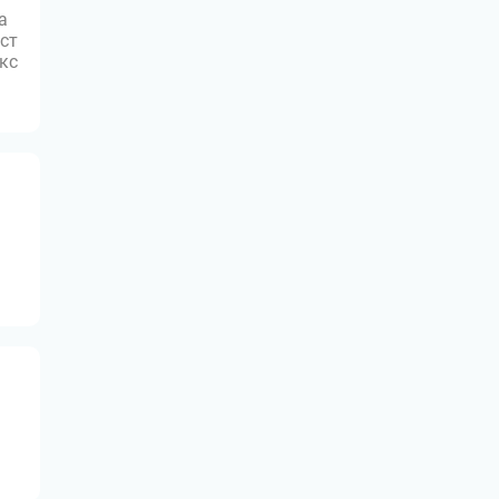
а
ст
юкс