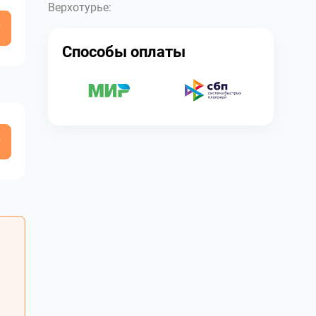
Верхотурье:
у
Способы оплаты
у