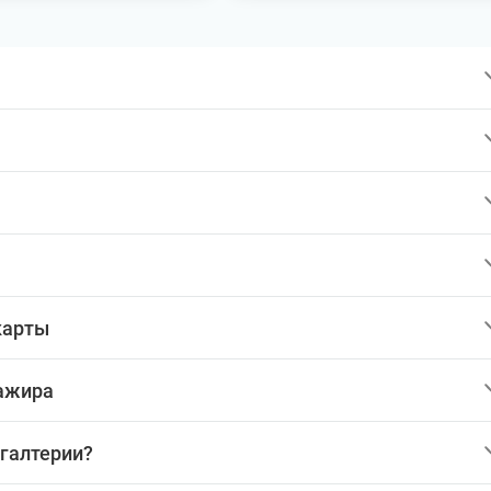
карты
сажира
хгалтерии?