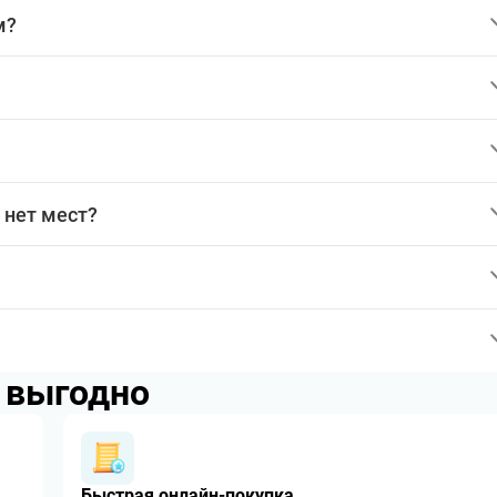
м?
 нет мест?
p выгодно
Быстрая онлайн-покупка