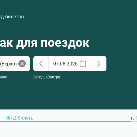
жд билетов
хак для поездок
Сочи
Сегодня
Завтра
Ж/Д билеты
г.