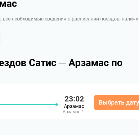
амас
ь все необходимые сведения о расписании поездов, наличи
ездов Сатис ─ Арзамас по
23:02
Выбрать дат
Арзамас
Арзамас-1