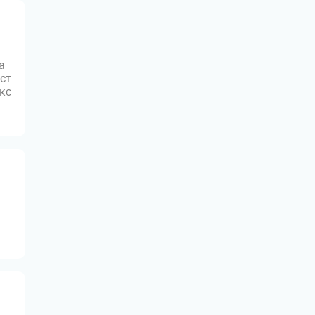
а
ст
юкс