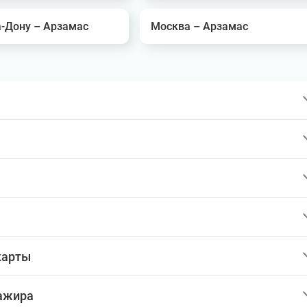
а-Дону – Арзамас
Москва – Арзамас
карты
сажира