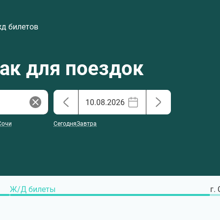
жд билетов
хак для поездок
Сочи
Сегодня
Завтра
Ж/Д билеты
г.