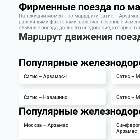
Фирменные поезда по м
На текущий момент, по маршруту Сатис – Арзамас
различными факторами, включая сезонные измен
обычные поезда дальнего следования, которые т
Маршрут движения поезд
Популярные железнодор
Сатис – Арзамас-1
Сатис – 
Сатис – Навашино
Сатис – 
Популярные железнодор
Москва – Арзамас
Симфероп
Арзамас