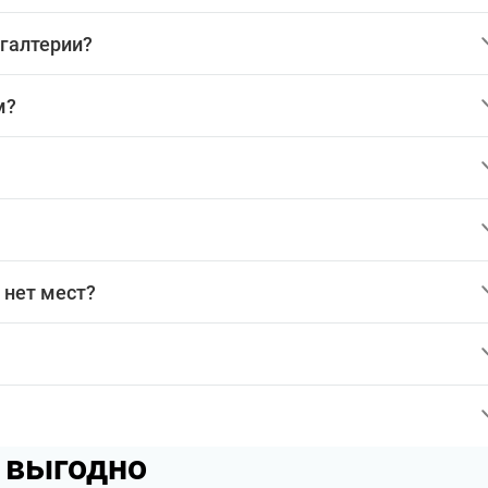
хгалтерии?
м?
 нет мест?
p выгодно