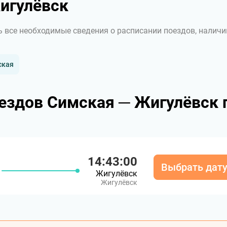
игулёвск
ь все необходимые сведения о расписании поездов, наличи
ская
ездов Симская ─ Жигулёвск 
14:43:00
Выбрать дат
Жигулёвск
Жигулёвск