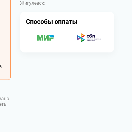
Жигулёвск:
Способы оплаты
е
зано
еть