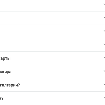
карты
сажира
хгалтерии?
м?