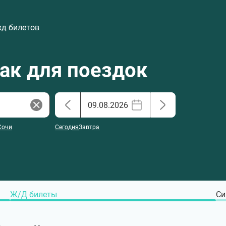
жд билетов
хак для поездок
Сочи
Сегодня
Завтра
Ж/Д билеты
Си