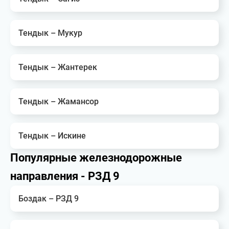
Тендык – Мукур
Тендык – Жантерек
Тендык – Жамансор
Тендык – Искине
Популярные железнодорожные
направления - РЗД 9
Боздак – РЗД 9