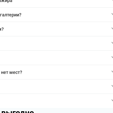
сажира
хгалтерии?
м?
 нет мест?
p выгодно