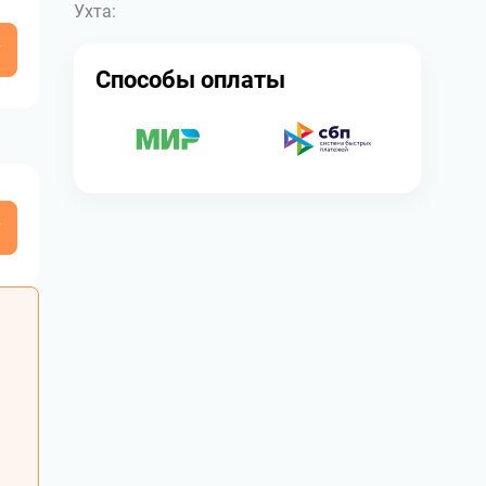
Ухта:
у
Способы оплаты
у