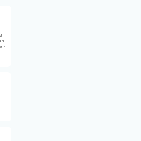
а
ст
юкс