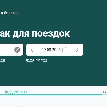
жд билетов
хак для поездок
Сочи
Сегодня
Завтра
Ж/Д билеты
Ти