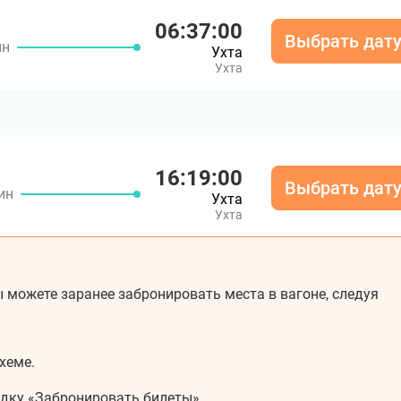
06:37:00
Выбрать дат
ин
Ухта
Ухта
16:19:00
Выбрать дат
ин
Ухта
Ухта
 можете заранее забронировать места в вагоне, следуя
хеме.
адку «Забронировать билеты».