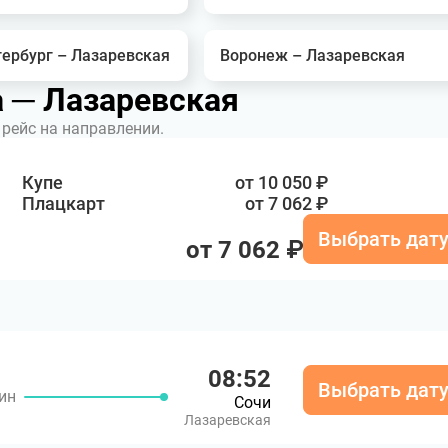
тербург – Лазаревская
Воронеж – Лазаревская
а ─ Лазаревская
рейс на направлении.
Купе
от 10 050 ₽
Плацкарт
от 7 062 ₽
Выбрать дат
от 7 062 ₽
08:52
Выбрать дат
мин
Сочи
Лазаревская