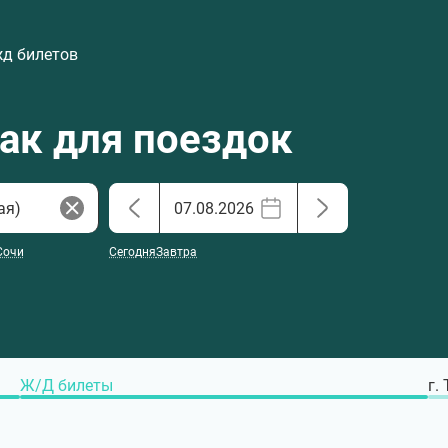
жд билетов
хак для поездок
Сочи
Сегодня
Завтра
Ж/Д билеты
г.