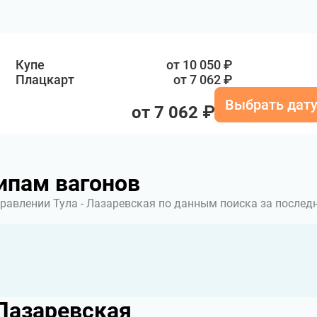
Купе
от 10 050 ₽
Плацкарт
от 7 062 ₽
Выбрать дат
от 7 062 ₽
ипам вагонов
равлении Тула - Лазаревская по данным поиска за послед
 Лазаревская