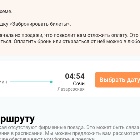
хеме.
адку «Забронировать билеты».
ачала их продажи, что позволит вам отложить оплату. Это
ться. Оплатить бронь или отказаться от неё можно в любо
04:54
Выбрать дат
мин
Сочи
Лазаревская
аршруту
кая отсутствуют фирменные поезда. Это может быть связа
ения в расписании. Мы можем предложить вам рассмотре
акже обеспечивают комфортные поездки.