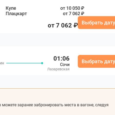
Купе
от 10 050 ₽
Плацкарт
от 7 062 ₽
Выбрать дат
от 7 062 ₽
01:06
Выбрать дат
мин
Сочи
Лазаревская
 можете заранее забронировать места в вагоне, следуя