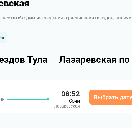
евская
ь все необходимые сведения о расписании поездов, наличи
ла
ездов Тула ─ Лазаревская по
08:52
Выбрать дат
мин
Сочи
Лазаревская