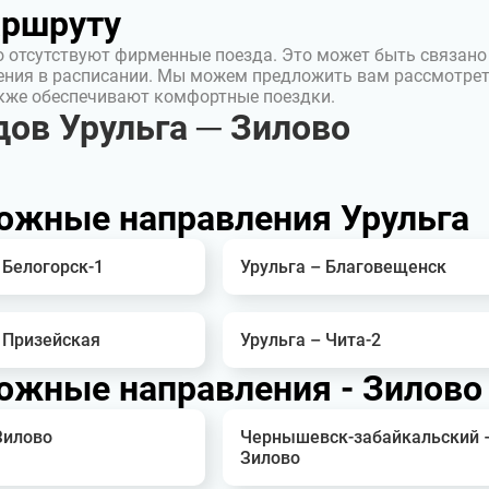
аршруту
о отсутствуют фирменные поезда. Это может быть связано
ения в расписании. Мы можем предложить вам рассмотре
акже обеспечивают комфортные поездки.
ов Урульга ─ Зилово
ожные направления Урульга
 Белогорск-1
Урульга – Благовещенск
 Призейская
Урульга – Чита-2
ожные направления - Зилово
Зилово
Чернышевск-забайкальский 
Зилово