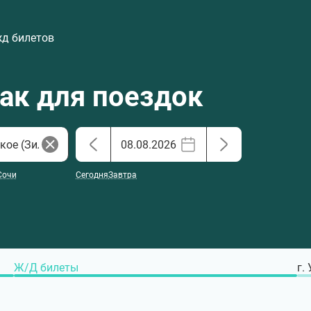
жд билетов
хак для поездок
Сочи
Сегодня
Завтра
Ж/Д билеты
г.