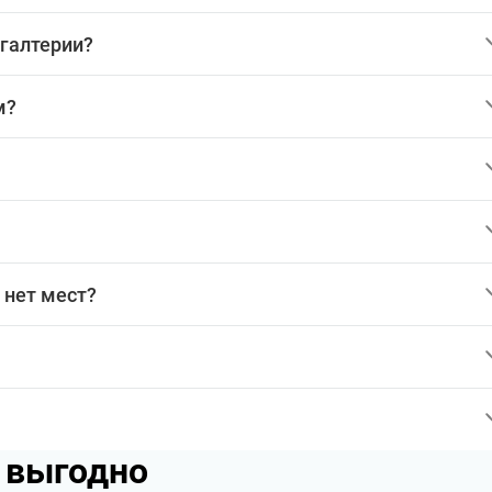
хгалтерии?
м?
 нет мест?
p выгодно