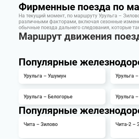
Фирменные поезда по м
На текущий момент, по маршруту Урульга – Зилов
различными факторами, включая сезонные измен
обычные поезда дальнего следования, которые т
Маршрут движения поезд
Популярные железнодор
Урульга – Ушумун
Урульга –
Урульга – Белогорье
Урульга –
Популярные железнодор
Чита – Зилово
Чита-2 – 