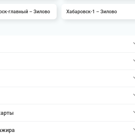
рск-главный – Зилово
Хабаровск-1 – Зилово
карты
сажира