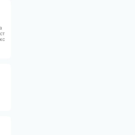
а
ст
юкс