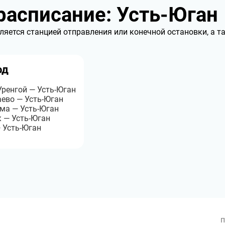
асписание: Усть-Юган
ляется станцией отправления или конечной остановки, а т
од
ренгой — Усть-Юган
ево — Усть-Юган
ма — Усть-Юган
 — Усть-Юган
 Усть-Юган
п