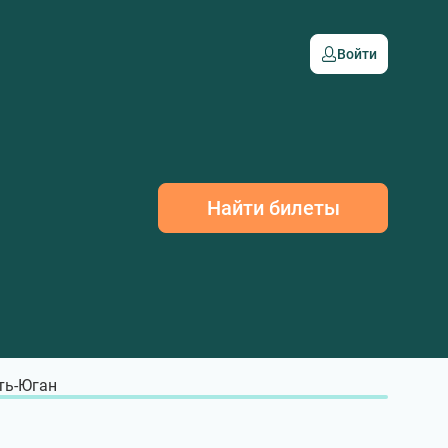
Войти
Найти билеты
ть-Юган