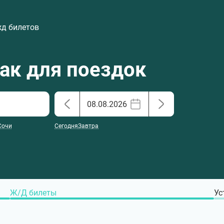
жд билетов
хак для поездок
Сочи
Сегодня
Завтра
Ж/Д билеты
Ус