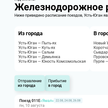
Железнодорожное р
Ниже приведено расписание поездов, Усть-Юган яв
Из города
В гор
Усть-Юган — Пыть-ях
Новый У
Усть-Юган — Куть-ях
Коротча
Усть-Юган — Салым
Сывдар
Усть-Юган — Демьянка
Пуровск
Усть-Юган — Юность Комсомольская
Пурпе —
Отправление
Прибытие
из города
в город
Поезд 011Е
«Ямал»
22.08, 24.08, 26.08
пн, 10 августа