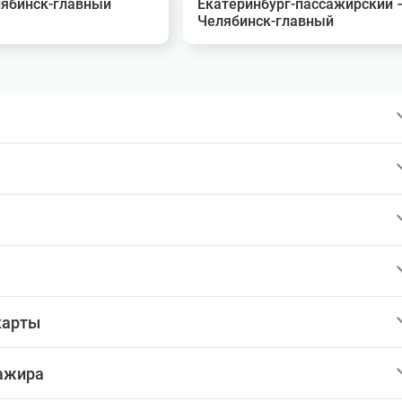
лябинск-главный
Екатеринбург-пассажирский 
Челябинск-главный
карты
сажира