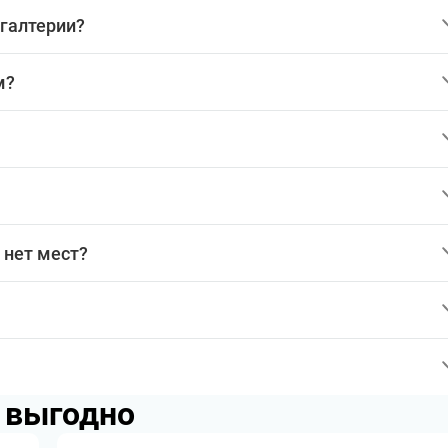
хгалтерии?
м?
 нет мест?
p выгодно