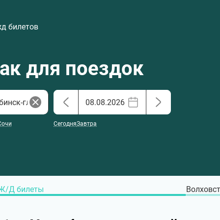
жд билетов
хак для поездок
Сочи
Сегодня
Завтра
Ж/Д билеты
Волховст