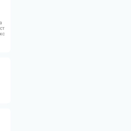
а
ст
юкс