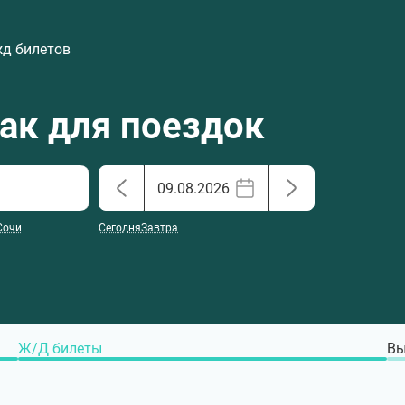
жд билетов
хак для поездок
Сочи
Сегодня
Завтра
Ж/Д билеты
Вы