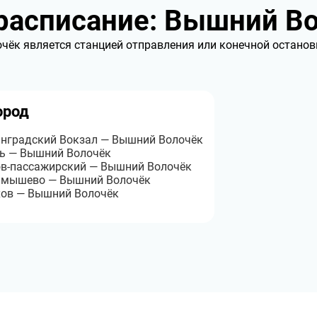
асписание: Вышний В
ёк является станцией отправления или конечной остановк
ород
нградский Вокзал — Вышний Волочёк
ь — Вышний Волочёк
в-пассажирский — Вышний Волочёк
амышево — Вышний Волочёк
ов — Вышний Волочёк