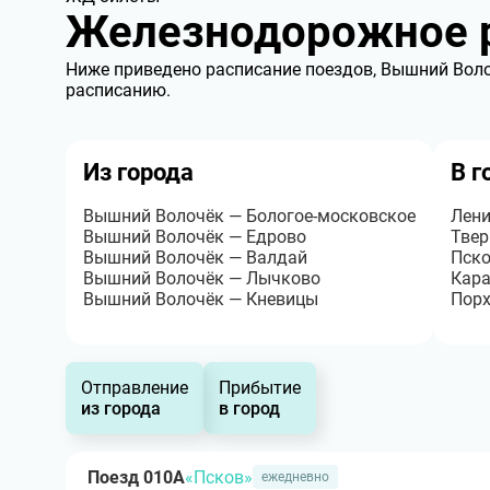
Железнодорожное р
Ниже приведено расписание поездов, Вышний Волоч
расписанию.
Из города
В г
Вышний Волочёк — Бологое-московское
Лени
Вышний Волочёк — Едрово
Твер
Вышний Волочёк — Валдай
Пско
Вышний Волочёк — Лычково
Кар
Вышний Волочёк — Кневицы
Порх
Отправление
Прибытие
из города
в город
Поезд 010А
«Псков»
ежедневно