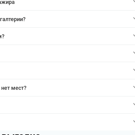
сажира
хгалтерии?
м?
 нет мест?