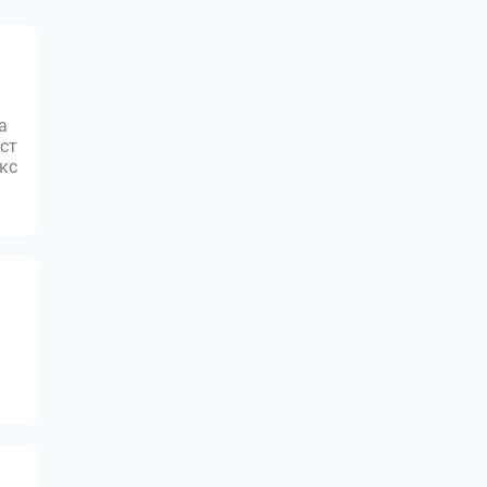
а
ст
юкс