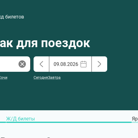
жд билетов
хак для поездок
Сочи
Сегодня
Завтра
Ж/Д билеты
Яр