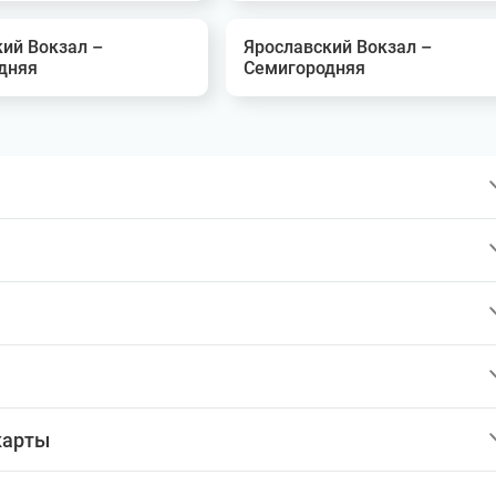
кий Вокзал –
Ярославский Вокзал –
дняя
Семигородняя
карты