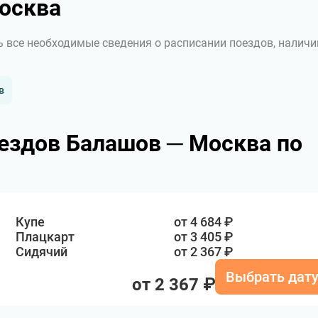
осква
ь все необходимые сведения о расписании поездов, наличи
в
ездов Балашов ─ Москва по
Купе
от 4 684 ₽
Плацкарт
от 3 405 ₽
Сидячий
от 2 367 ₽
Выбрать дат
от 2 367 ₽