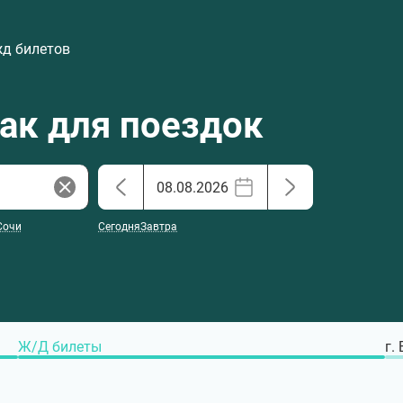
жд билетов
хак для поездок
Сочи
Сегодня
Завтра
Ж/Д билеты
г.