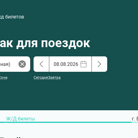
жд билетов
хак для поездок
Сочи
Сегодня
Завтра
Ж/Д билеты
г.