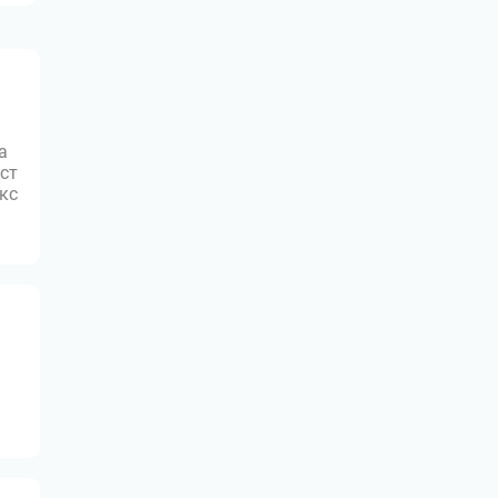
а
ст
юкс