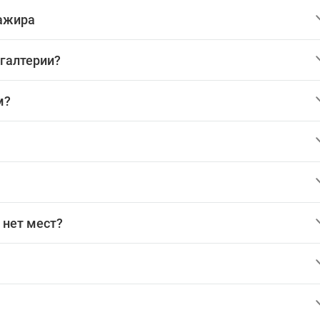
сажира
хгалтерии?
м?
 нет мест?