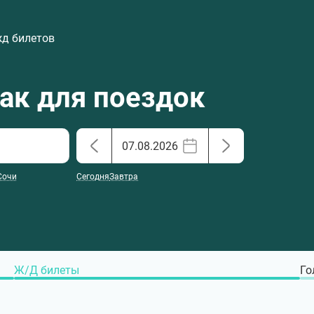
жд билетов
хак для поездок
Сочи
Сегодня
Завтра
Ж/Д билеты
Го