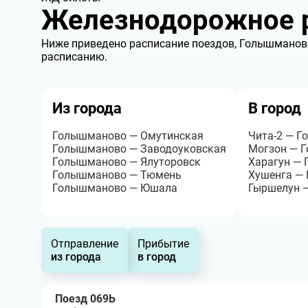
Железнодорожное 
Ниже приведено расписание поездов, Голышманово
расписанию.
Из города
В город
Голышманово — Омутинская
Чита-2 — 
Голышманово — Заводоуковская
Могзон — 
Голышманово — Ялуторовск
Харагун —
Голышманово — Тюмень
Хушенга —
Голышманово — Юшала
Гыршелун 
Отправление
Прибытие
из города
в город
Поезд 069Ь