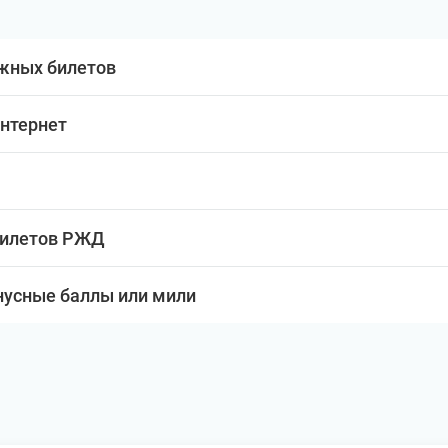
жных билетов
интернет
билетов РЖД
нусные баллы или мили