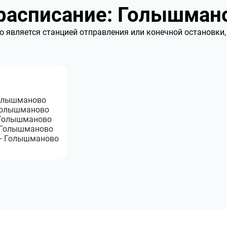
расписание: Голышман
 является станцией отправления или конечной остановки,
Голышманово
Голышманово
 Голышманово
 Голышманово
— Голышманово