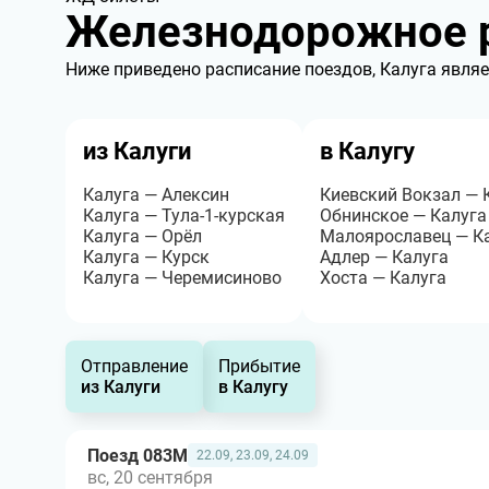
Железнодорожное р
Ниже приведено расписание поездов, Калуга являе
из Калуги
в Калугу
Калуга — Алексин
Киевский Вокзал — 
Калуга — Тула-1-курская
Обнинское — Калуга
Калуга — Орёл
Малоярославец — К
Калуга — Курск
Адлер — Калуга
Калуга — Черемисиново
Хоста — Калуга
Отправление
Прибытие
из Калуги
в Калугу
Поезд 083М
22.09, 23.09, 24.09
вс, 20 сентября