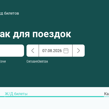
жд билетов
хак для поездок
Сочи
Сегодня
Завтра
Ж/Д билеты
Ка