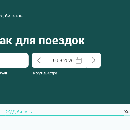
жд билетов
хак для поездок
Сочи
Сегодня
Завтра
Ж/Д билеты
Ха