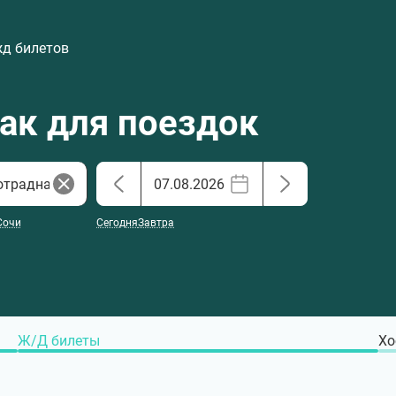
жд билетов
хак для поездок
Сочи
Сегодня
Завтра
Ж/Д билеты
Хо