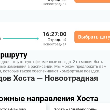
Новоотрадная
16:27:00
Выбрать дат
н
Отрадный
Новоотрадная
аршруту
адная отсутствуют фирменные поезда. Это может быть
ные изменения в расписании. Мы можем предложить вам
я, которые также обеспечивают комфортные поездки.
ов Хоста ─ Новоотрадная
ожные направления Хоста
остов-На-Дону
Хоста – Симферополь-