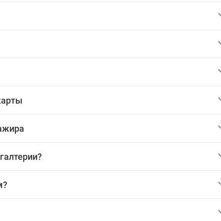
карты
сажира
хгалтерии?
м?