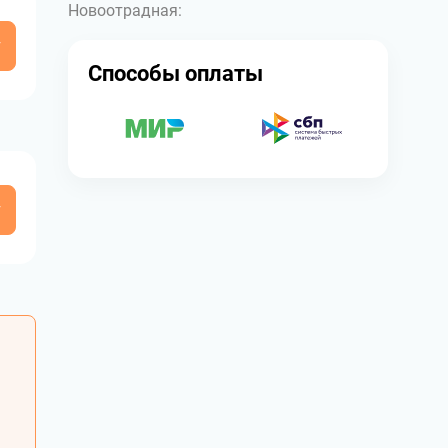
Новоотрадная:
у
Способы оплаты
у