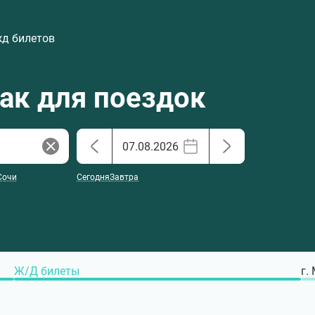
жд билетов
хак для поездок
Сочи
Сегодня
Завтра
Ж/Д билеты
г.