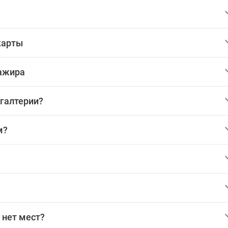
карты
сажира
хгалтерии?
м?
 нет мест?