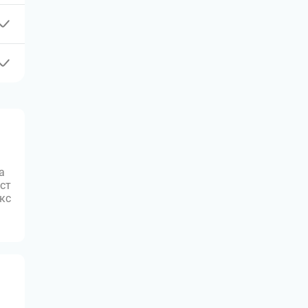
а
ст
юкс