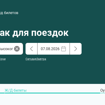
жд билетов
хак для поездок
Сочи
Сегодня
Завтра
Ж/Д билеты
Оу