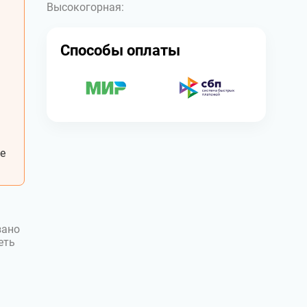
Высокогорная:
Способы оплаты
е
зано
еть