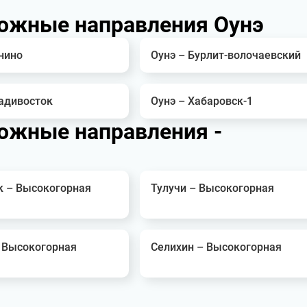
ожные направления Оунэ
нино
Оунэ – Бурлит-волочаевский
ладивосток
Оунэ – Хабаровск-1
ожные направления -
к – Высокогорная
Тулучи – Высокогорная
– Высокогорная
Селихин – Высокогорная