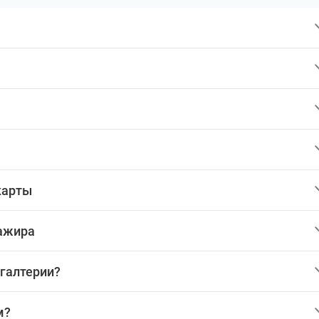
карты
сажира
хгалтерии?
м?