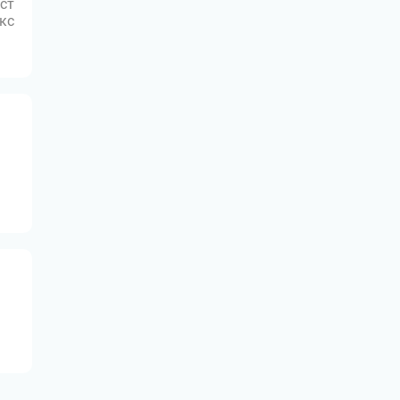
ст
юкс