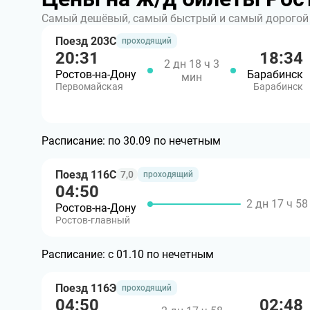
Самый дешёвый, самый быстрый и самый дорогой 
Поезд 203С
проходящий
20:31
18:34
2 дн 18 ч 3
Ростов-на-Дону
Барабинск
мин
Первомайская
Барабинск
Расписание:
по 30.09 по нечетным
Поезд 116С
7,0
проходящий
04:50
2 дн 17 ч 5
Ростов-на-Дону
Ростов-главный
Расписание:
с 01.10 по нечетным
Поезд 116Э
проходящий
04:50
02:48