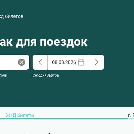
жд билетов
хак для поездок
Сочи
Сегодня
Завтра
Ж/Д билеты
г.