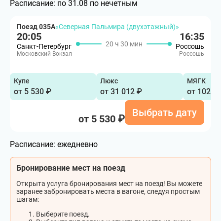
Расписание:
по 31.08 по нечетным
Поезд 035А
«Северная Пальмира (двухэтажный)»
20:05
16:35
20 ч 30 мин
Санкт-Петербург
Россошь
Московский Вокзал
Россошь
Купе
Люкс
МЯГК
от 5 530 ₽
от 31 012 ₽
от 102 9
Выбрать дату
от 5 530 ₽
Расписание:
ежедневно
Бронирование мест на поезд
Открыта услуга бронирования мест на поезд! Вы можете
заранее забронировать места в вагоне, следуя простым
шагам:
Выберите поезд.