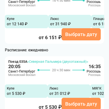
16 ч 50 мин
Санкт-Петербург
Россошь
Московский Вокзал
Россошь
Купе
Люкс
Плацкар
от 12 140 ₽
от 31 940 ₽
от 6 151
Выбрать дату
от 6 151 ₽
Расписание:
ежедневно
Поезд 035А
«Северная Пальмира (двухэтажный)»
20:05
16:35
20 ч 30 мин
Санкт-Петербург
Россошь
Московский Вокзал
Россошь
Купе
Люкс
МЯГК
от 5 530 ₽
от 31 012 ₽
от 102 9
Выбрать дату
от 5 530 ₽