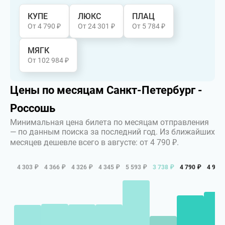
КУПЕ
ЛЮКС
ПЛАЦ
От 4 790 ₽
От 24 301 ₽
От 5 784 ₽
МЯГК
От 102 984 ₽
Цены по месяцам Санкт-Петербург -
Россошь
Минимальная цена билета по месяцам отправления
— по данным поиска за последний год.
Из ближайших
месяцев дешевле всего в августе: от 4 790 ₽.
4 303 ₽
4 366 ₽
4 326 ₽
4 345 ₽
5 593 ₽
3 738 ₽
4 790 ₽
4 974 