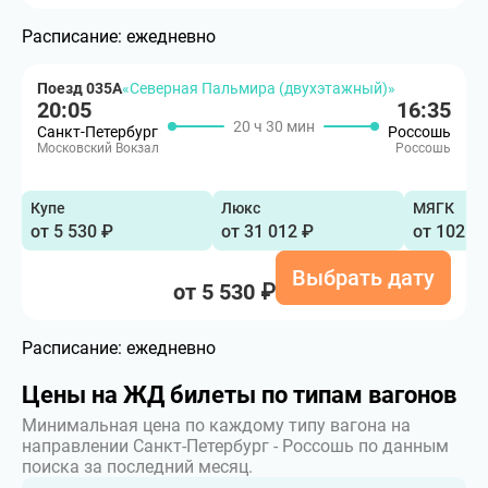
Расписание:
ежедневно
Поезд 035А
«Северная Пальмира (двухэтажный)»
20:05
16:35
20 ч 30 мин
Санкт-Петербург
Россошь
Московский Вокзал
Россошь
Купе
Люкс
МЯГК
от 5 530 ₽
от 31 012 ₽
от 102 9
Выбрать дату
от 5 530 ₽
Расписание:
ежедневно
Цены на ЖД билеты по типам вагонов
Минимальная цена по каждому типу вагона на
направлении Санкт-Петербург - Россошь по данным
поиска за последний месяц.