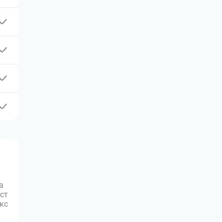
а
ст
юкс