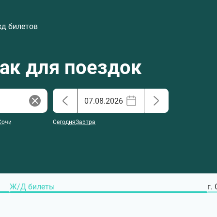
жд билетов
хак для поездок
Сочи
Сегодня
Завтра
Ж/Д билеты
г.