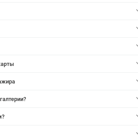
карты
сажира
хгалтерии?
м?