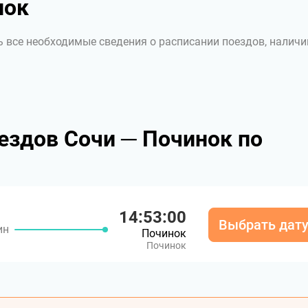
нок
ь все необходимые сведения о расписании поездов, наличи
ездов Сочи ─ Починок по
14:53:00
Выбрать дат
ин
Починок
Починок