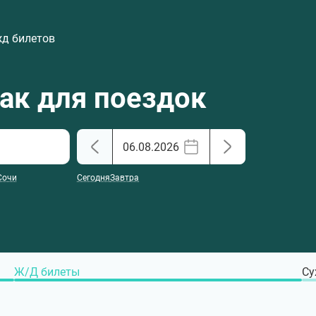
жд билетов
хак для поездок
Сочи
Сегодня
Завтра
Ж/Д билеты
Су