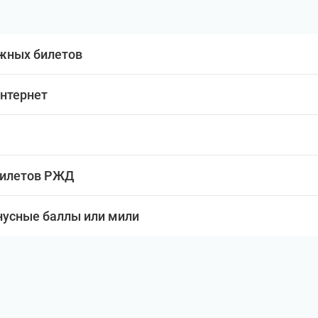
жных билетов
интернет
билетов РЖД
нусные баллы или мили