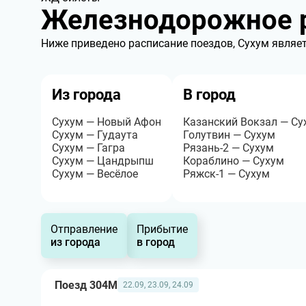
Железнодорожное р
Ниже приведено расписание поездов, Сухум являет
Из города
В город
Сухум — Новый Афон
Казанский Вокзал — Су
Сухум — Гудаута
Голутвин — Сухум
Сухум — Гагра
Рязань-2 — Сухум
Сухум — Цандрыпш
Кораблино — Сухум
Сухум — Весёлое
Ряжск-1 — Сухум
Отправление
Прибытие
из города
в город
Поезд 304М
22.09, 23.09, 24.09