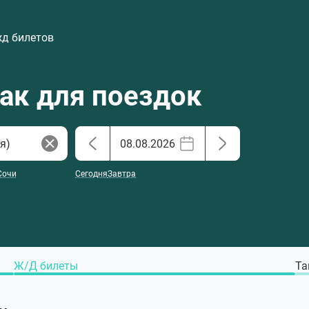
жд билетов
хак для поездок
Сочи
Сегодня
Завтра
Ж/Д билеты
Та