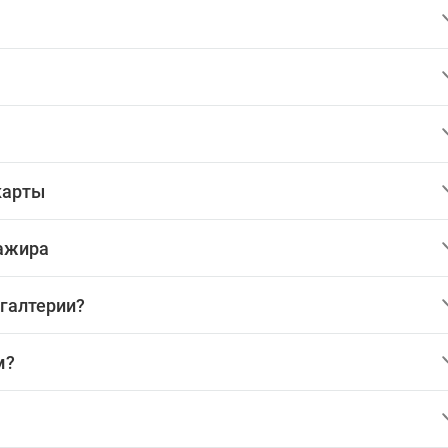
карты
сажира
хгалтерии?
м?