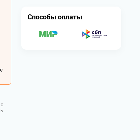
Способы оплаты
е
 с
ть