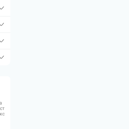
а
ст
юкс