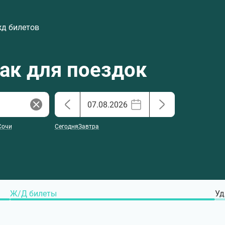
жд билетов
хак для поездок
Сочи
Сегодня
Завтра
Ж/Д билеты
Уд