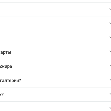
карты
сажира
хгалтерии?
м?