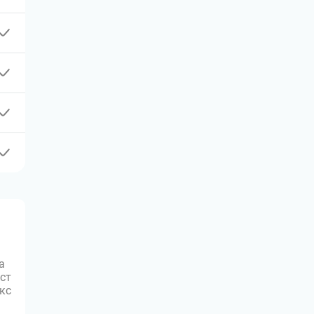
а
ст
юкс